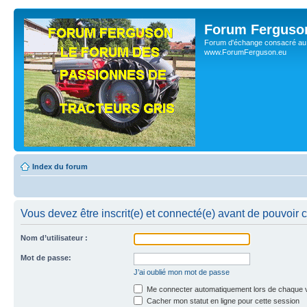
Forum Ferguso
Forum d'échange consacré au 
www.ForumFerguson.eu
Index du forum
Vous devez être inscrit(e) et connecté(e) avant de pouvoir 
Nom d’utilisateur :
Mot de passe:
J’ai oublié mon mot de passe
Me connecter automatiquement lors de chaque v
Cacher mon statut en ligne pour cette session