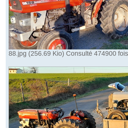
88.jpg (256.69 Kio) Consulté 474900 foi