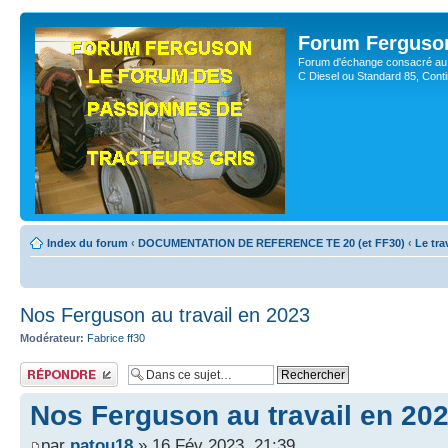
Forum Ferguso
Forum d'échange consacré au 
C Diesel ou Standard 85, Con
Index du forum
‹
DOCUMENTATION DE REFERENCE TE 20 (et FF30)
‹
Le tra
Nos Ferguson au travail en 2023
Modérateur:
Fabrice ff30
Publier une réponse
Nos Ferguson au travail en 20
par
patou18
» 16 Fév 2023, 21:39