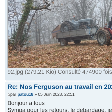
92.jpg (279.21 Kio) Consulté 474900 foi
Re: Nos Ferguson au travail en 20
par
patou18
» 05 Juin 2023, 22:51
Bonjour a tous
Sympa pour les retours, le debardage, je