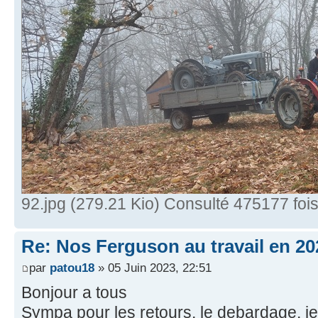
92.jpg (279.21 Kio) Consulté 475177 foi
Re: Nos Ferguson au travail en 20
par
patou18
» 05 Juin 2023, 22:51
Bonjour a tous
Sympa pour les retours, le debardage, je