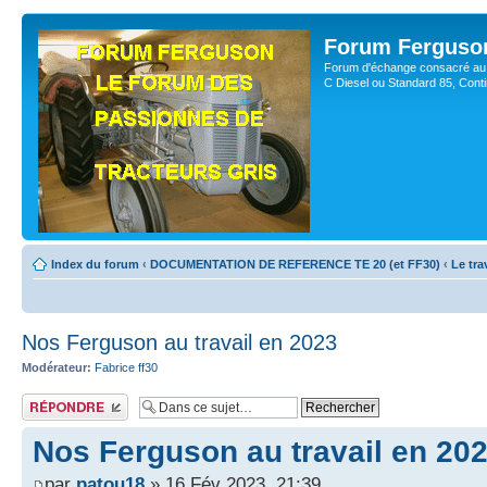
Forum Ferguso
Forum d'échange consacré au 
C Diesel ou Standard 85, Con
Index du forum
‹
DOCUMENTATION DE REFERENCE TE 20 (et FF30)
‹
Le tra
Nos Ferguson au travail en 2023
Modérateur:
Fabrice ff30
Publier une réponse
Nos Ferguson au travail en 20
par
patou18
» 16 Fév 2023, 21:39