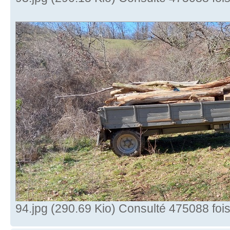
94.jpg (290.69 Kio) Consulté 475088 foi