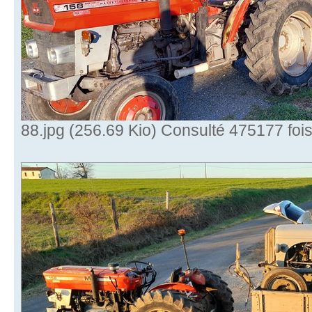
88.jpg (256.69 Kio) Consulté 475177 foi