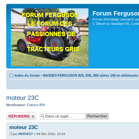
Forum Ferguso
Forum d'échange consacré au 
C Diesel ou Standard 85, Con
Index du forum
‹
MASSEY-FERGUSON 825, 835, 865 séries 100 et ultérieures
moteur 23C
Modérateur:
Fabrice ff30
Publier une réponse
moteur 23C
par
HERVE27
» 08 Déc 2024, 22:52