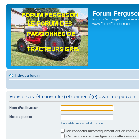
Forum Ferguso
Forum d'échange consacré au 
www.ForumFerguson.eu
Index du forum
Vous devez être inscrit(e) et connecté(e) avant de pouvoir 
Nom d’utilisateur :
Mot de passe:
J’ai oublié mon mot de passe
Me connecter automatiquement lors de chaque v
Cacher mon statut en ligne pour cette session