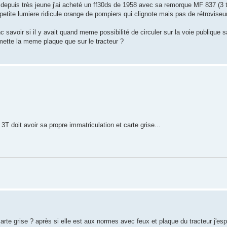
is depuis très jeune j'ai acheté un ff30ds de 1958 avec sa remorque MF 837 (3 
t petite lumiere ridicule orange de pompiers qui clignote mais pas de rétroviseur
 savoir si il y avait quand meme possibilité de circuler sur la voie publique 
ui mette la meme plaque que sur le tracteur ?
T doit avoir sa propre immatriculation et carte grise...
 carte grise ? après si elle est aux normes avec feux et plaque du tracteur j'es