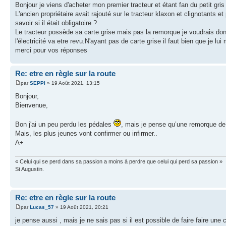
Bonjour je viens d'acheter mon premier tracteur et étant fan du petit gr
L'ancien propriétaire avait rajouté sur le tracteur klaxon et clignotants e
savoir si il était obligatoire ?
Le tracteur possède sa carte grise mais pas la remorque je voudrais donc
l'électricité va etre revu.N'ayant pas de carte grise il faut bien que je l
merci pour vos réponses
Re: etre en règle sur la route
par
SEPPI
» 19 Août 2021, 13:15
Bonjour,
Bienvenue,
Bon j'ai un peu perdu les pédales
, mais je pense qu’une remorque de 3
Mais, les plus jeunes vont confirmer ou infirmer..
A+
« Celui qui se perd dans sa passion a moins à perdre que celui qui perd sa passion »
St Augustin.
Re: etre en règle sur la route
par
Lucas_57
» 19 Août 2021, 20:21
je pense aussi , mais je ne sais pas si il est possible de faire faire une