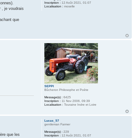
tonnes).
Inscription :
12 Août 2021, 01:07
Localisation :
moselle
 , je voudrais
sachant que
SEPPI
Bûcheron Philosophe et Poète
Message(s) :
6425
Inscription :
11 Nov 2006, 09:39
Localisation :
Touraine Indre et Loire
Lucas_57
gentleman Farmer
Message(s) :
229
père que les
Inscription :
12 Août 2021, 01:07