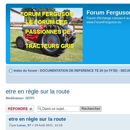
Forum Ferguso
Forum d'échange consacré au 
www.ForumFerguson.eu
Index du forum
‹
DOCUMENTATION DE REFERENCE TE 20 (et FF30)
‹
SECU
etre en règle sur la route
Modérateur:
SEPPI
Publier une réponse
etre en règle sur la route
par
Lucas_57
» 19 Août 2021, 12:19