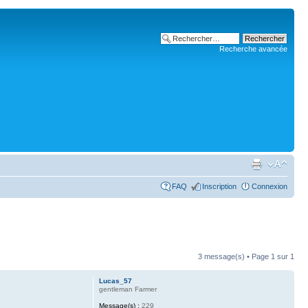
Recherche avancée
FAQ
Inscription
Connexion
3 message(s) • Page
1
sur
1
Lucas_57
gentleman Farmer
Message(s) :
229