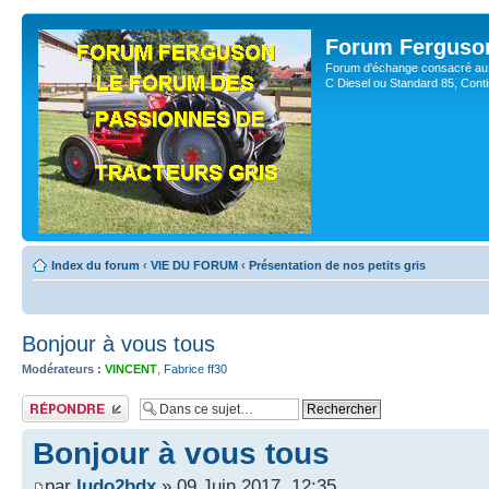
Forum Ferguso
Forum d'échange consacré au 
C Diesel ou Standard 85, Con
Index du forum
‹
VIE DU FORUM
‹
Présentation de nos petits gris
Bonjour à vous tous
Modérateurs :
VINCENT
,
Fabrice ff30
Publier une réponse
Bonjour à vous tous
par
ludo2bdx
» 09 Juin 2017, 12:35