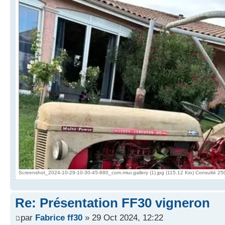
Screenshot_2024-10-29-10-30-45-880_com.miui.gallery (1).jpg (115.12 Kio) Consulté 25
Re: Présentation FF30 vigneron
par
Fabrice ff30
» 29 Oct 2024, 12:22