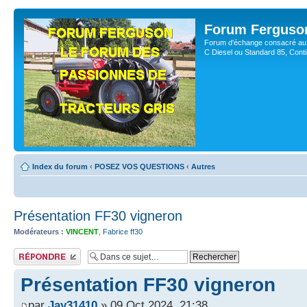
Forum Ferguso
Forum d'échange consacré au 
C Diesel ou Standard 85, Con
Index du forum
‹
POSEZ VOS QUESTIONS
‹
Autres
Présentation FF30 vigneron
Modérateurs :
VINCENT
,
Fabrice ff30
Publier une réponse
Présentation FF30 vigneron
par
Jay31410
» 09 Oct 2024, 21:38