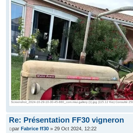
Screenshot_2024-10-29-10-30-45-880_com.miui.gallery (1).jpg (115.12 Kio) Consulté 25
Re: Présentation FF30 vigneron
par
Fabrice ff30
» 29 Oct 2024, 12:22