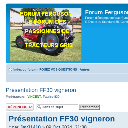
Forum Ferguso
Forum d'échange consacré au 
C Diesel ou Standard 85, Con
Index du forum
‹
POSEZ VOS QUESTIONS
‹
Autres
Présentation FF30 vigneron
Modérateurs :
VINCENT
,
Fabrice ff30
Publier une réponse
Présentation FF30 vigneron
par
Jay31410
» 09 Oct 2024, 21:38