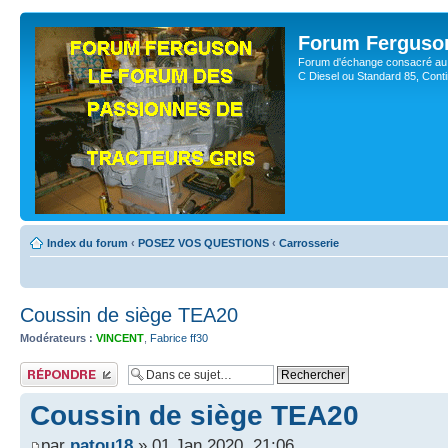
Forum Ferguso
Forum d'échange consacré au 
C Diesel ou Standard 85, Con
Index du forum
‹
POSEZ VOS QUESTIONS
‹
Carrosserie
Coussin de siège TEA20
Modérateurs :
VINCENT
,
Fabrice ff30
Publier une réponse
Coussin de siège TEA20
par
patou18
» 01 Jan 2020, 21:06