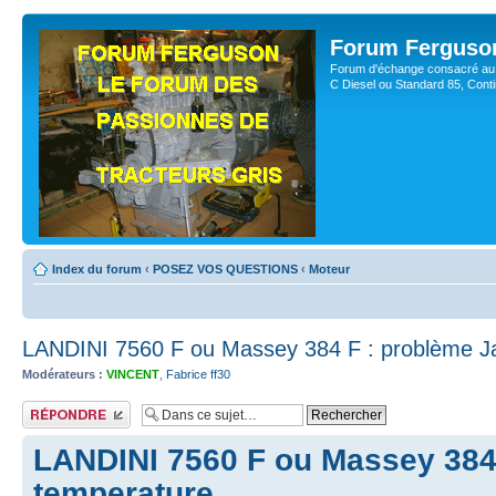
Forum Ferguso
Forum d'échange consacré au 
C Diesel ou Standard 85, Con
Index du forum
‹
POSEZ VOS QUESTIONS
‹
Moteur
LANDINI 7560 F ou Massey 384 F : problème J
Modérateurs :
VINCENT
,
Fabrice ff30
Publier une réponse
LANDINI 7560 F ou Massey 384
temperature