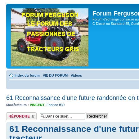
Forum Ferguso
Forum d'échange consacré au 
C Diesel ou Standard 85, Con
Index du forum
‹
VIE DU FORUM
‹
Videos
61 Reconnaissance d'une future randonnée en t
Modérateurs :
VINCENT
,
Fabrice ff30
Publier une réponse
61 Reconnaissance d'une futu
tracteur