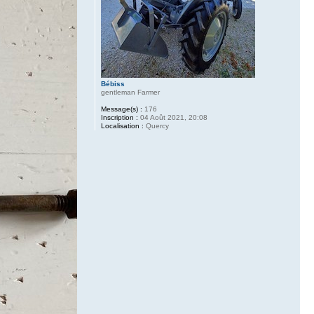
Bébiss
gentleman Farmer
Message(s) :
176
Inscription :
04 Août 2021, 20:08
Localisation :
Quercy