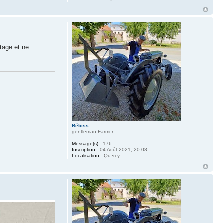
etage et ne
Bébiss
gentleman Farmer
Message(s) :
176
Inscription :
04 Août 2021, 20:08
Localisation :
Quercy