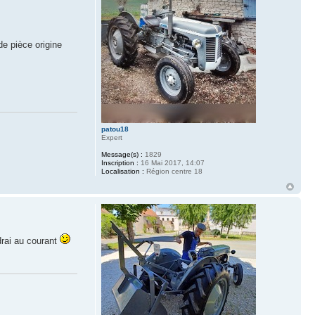
de pièce origine
patou18
Expert
Message(s) :
1829
Inscription :
16 Mai 2017, 14:07
Localisation :
Région centre 18
ndrai au courant