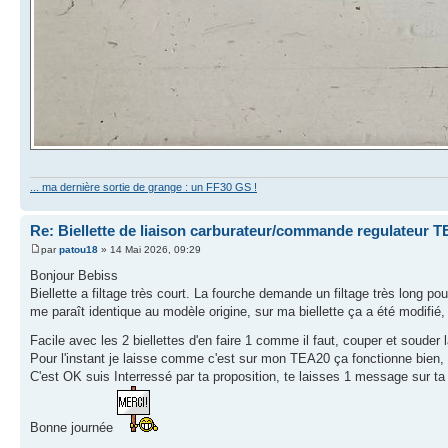
... ma dernière sortie de grange : un FF30 GS !
Re: Biellette de liaison carburateur/commande regulateur 
par
patou18
» 14 Mai 2026, 09:29
Bonjour Bebiss
Biellette a filtage très court. La fourche demande un filtage très long pou
me paraît identique au modèle origine, sur ma biellette ça a été modifié,
Facile avec les 2 biellettes d'en faire 1 comme il faut, couper et souder l
Pour l'instant je laisse comme c'est sur mon TEA20 ça fonctionne bien, 
C'est OK suis Interressé par ta proposition, te laisses 1 message sur t
Bonne journée