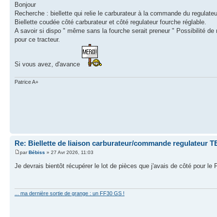
Bonjour
Recherche : biellette qui relie le carburateur à la commande du regulate
Biellette coudée côté carburateur et côté regulateur fourche réglable.
A savoir si dispo " même sans la fourche serait preneur " Possibilité de r
pour ce tracteur.
Si vous avez, d'avance
Patrice A+
Re: Biellette de liaison carburateur/commande regulateur 
par
Bébiss
» 27 Avr 2026, 11:03
Je devrais bientôt récupérer le lot de pièces que j'avais de côté pour le F
... ma dernière sortie de grange : un FF30 GS !