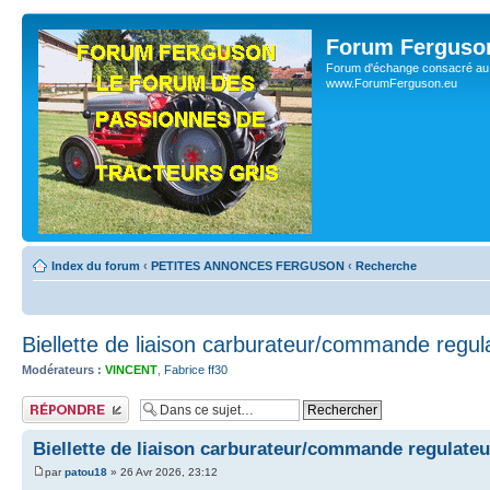
Forum Ferguso
Forum d'échange consacré au 
www.ForumFerguson.eu
Index du forum
‹
PETITES ANNONCES FERGUSON
‹
Recherche
Biellette de liaison carburateur/commande regu
Modérateurs :
VINCENT
,
Fabrice ff30
Publier une réponse
Biellette de liaison carburateur/commande regulate
par
patou18
» 26 Avr 2026, 23:12