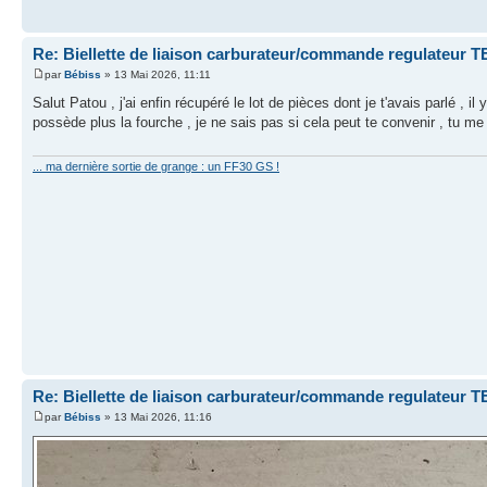
Re: Biellette de liaison carburateur/commande regulateur 
par
Bébiss
» 13 Mai 2026, 11:11
Salut Patou , j'ai enfin récupéré le lot de pièces dont je t'avais parlé , il
possède plus la fourche , je ne sais pas si cela peut te convenir , tu me 
... ma dernière sortie de grange : un FF30 GS !
Re: Biellette de liaison carburateur/commande regulateur 
par
Bébiss
» 13 Mai 2026, 11:16