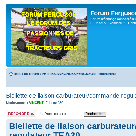
Forum Ferguso
Forum d'échange consacré au 
C Diesel ou Standard 85, Con
Index du forum
‹
PETITES ANNONCES FERGUSON
‹
Recherche
Biellette de liaison carburateur/commande regu
Modérateurs :
VINCENT
,
Fabrice ff30
Publier une réponse
Biellette de liaison carburate
regulateur TEA20