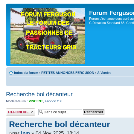
Forum Ferguso
Forum d'échange consacré au 
C Diesel ou Standard 85, Con
Index du forum
‹
PETITES ANNONCES FERGUSON
‹
A Vendre
Recherche bol décanteur
Modérateurs :
VINCENT
,
Fabrice ff30
Publier une réponse
Recherche bol décanteur
par
jpm
» 04 Nov 2025, 18:14