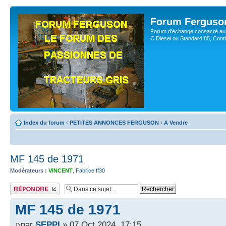
Forum Ferguso
Forum d'échange consacré au 
C Diesel ou Standard 85, Con
Index du forum
‹
PETITES ANNONCES FERGUSON
‹
A Vendre
MF 145 de 1971
Modérateurs :
VINCENT
,
Fabrice ff30
Publier une réponse
MF 145 de 1971
par
SEPPI
» 07 Oct 2024, 17:15