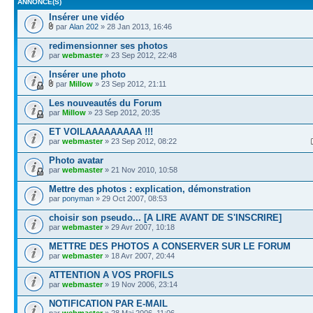
ANNONCE(S)
Insérer une vidéo
par
Alan 202
» 28 Jan 2013, 16:46
redimensionner ses photos
par
webmaster
» 23 Sep 2012, 22:48
Insérer une photo
par
Millow
» 23 Sep 2012, 21:11
Les nouveautés du Forum
par
Millow
» 23 Sep 2012, 20:35
ET VOILAAAAAAAAA !!!
par
webmaster
» 23 Sep 2012, 08:22
Photo avatar
par
webmaster
» 21 Nov 2010, 10:58
Mettre des photos : explication, démonstration
par
ponyman
» 29 Oct 2007, 08:53
choisir son pseudo... [A LIRE AVANT DE S'INSCRIRE]
par
webmaster
» 29 Avr 2007, 10:18
METTRE DES PHOTOS A CONSERVER SUR LE FORUM
par
webmaster
» 18 Avr 2007, 20:44
ATTENTION A VOS PROFILS
par
webmaster
» 19 Nov 2006, 23:14
NOTIFICATION PAR E-MAIL
par
webmaster
» 28 Mai 2006, 11:06