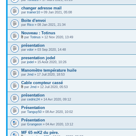
changer adresse mail
par
trainer10
» 09 Jan 2021, 05:08
Boite d'envoi
par
Rico
» 08 Jan 2021, 21:34
Nouveau : Totinus
par
Totinus
» 12 Nov 2020, 13:49
présentation
par
vdor
» 03 Sep 2020, 14:48
presentation jodel
par
jodel
» 15 Août 2020, 10:26
Manomètre température huile
par
Jmd
» 17 Juil 2020, 18:53
Cable compteur cassé
par
Jmd
» 12 Juil 2020, 05:53
présentation
par
cedric24
» 14 Avr 2020, 09:12
Présentation
par
Tanguy50
» 08 Avr 2020, 10:02
Présentation
par
Grangeon
» 04 Avr 2020, 13:12
MF 65 mK2 du père.