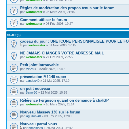
Règles de modération des propos tenus sur le forum
par
webmaster
» 28 Mars 2006, 21:46
Comment utiliser le forum
par
webmaster
» 06 Fév 2005, 19:27
SUJET(S)
cadeau du jour : UNE ICONE PERSONNALISEE POUR LE F
par
webmaster
» 01 Nov 2006, 17:15
NE JAMAIS CHANGER VOTRE ADRESSE MAIL
par
webmaster
» 27 Oct 2009, 22:55
Petit joint introuvable
par
Miti24
» 10 Août 2026, 13:57
présentation Mf 140 super
par
Landes40
» 21 Mai 2025, 17:19
un petit nouveau
par
Samy30
» 12 Mai 2025, 10:28
Référence Ferguson quand on demande à chatGPT
par
webmaster
» 16 Mars 2025, 11:14
Nouveau Massey 130 sur le forum
par
laguillon 40
» 03 Fév 2025, 12:09
Nouveau parmi vous
par
spacido89
» 29 Avr 2024, 08:42