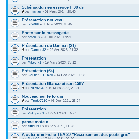
Schéma durites essence Ff30 ds
par
marian
» 01 Mars 2024, 20:43
Présentation nouveau
par
tef2068
» 08 Nov 2023, 18:45
Photo sur la messagerie
par
patou18
» 20 Juil 2023, 09:21
Présentation de Damien (21)
par
Damien82
» 22 Avr 2023, 21:32
Presentation
par
Mikey 71
» 19 Mars 2023, 13:12
Présentation (64)
par
GautierD-TEA20
» 14 Fév 2023, 11:08
Présentation Blanco et son 158V
par
BLANCO
» 10 Mars 2022, 21:21
Nouveau sur le forum
par
Fredo7710
» 03 Déc 2021, 23:24
Présentation
par
P'tit gris 63
» 12 Oct 2021, 15:44
panne moteur
par
siffleur17
» 08 Sep 2021, 14:28
Ajouter une Fiche TEA 20 "Recensement des petits-gris"
par
Tonio20
» 17 Mars 2021, 09:20