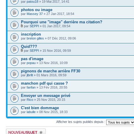
par
patou18
» 19 Mai 2017, 14:41
photos ou image
par
Massey 37
» 27 Jan 2017, 18:54
Pourquoi une "image" derrière ma citation?
par
SEPPI
» 01 Jan 2017, 09:54
inscription
par
breton gilles
» 07 Déc 2012, 09:06
Quid???
par
SEPPI
» 15 Nov 2016, 09:59
pas d'image
par
popau
» 13 Nov 2016, 10:09
pignons de marche arrière FF30
par
jlbrllt
» 01 Mars 2016, 09:59
manchon pdf qui casse ?
par
fanfan
» 13 Fév 2016, 20:55
Envoyer un message privé
par
Rico
» 25 Nov 2015, 20:15
C'est bien dommage
par
labulle
» 08 Nov 2015, 18:33
Afficher les sujets publiés depuis :
Publier un nouveau sujet