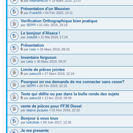
par
stephane035
» 19 Mars 2020, 22:57
Présentation d'un Meusien
par
Frank55
» 04 Fév 2020, 19:11
Verification Orthographique bien pratique
par
SEPPI
» 01 Déc 2019, 18:19
Le bonjour d'Alsace !
par
Jodu68
» 11 Mai 2019, 17:24
Présentation
par
Lietz
» 26 Mars 2019, 09:03
Inventaire ferguson
par
Lietz
» 30 Mars 2019, 09:37
Limite de pièces jointes
par
patou18
» 27 Mars 2019, 12:24
Pourquoi on me demande de me connecter sans cesse?
par
SEPPI
» 26 Fév 2019, 10:15
Texte qui défile ou pas dans la bulle ronde des sujets
par
patou18
» 12 Avr 2018, 09:59
vente de pièces pour FF30 Diesel
par
dejeux jacques
» 02 Nov 2018, 22:20
Bonjour à vous tous
par
ludo2bdx
» 09 Juin 2017, 12:35
Je me presente