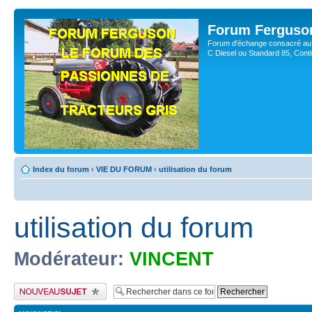
Forum Ferguso
Forum d'échange consacré au 
C Diesel ou Standard 85, Con
Index du forum
‹
VIE DU FORUM
‹
utilisation du forum
utilisation du forum
Modérateur:
VINCENT
Publier un nouveau sujet