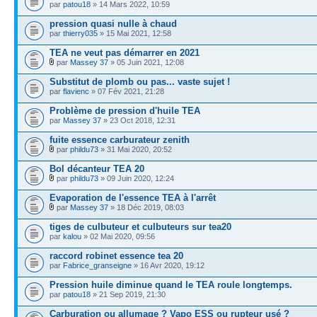
par
patou18
» 14 Mars 2022, 10:59
pression quasi nulle à chaud
par
thierry035
» 15 Mai 2021, 12:58
TEA ne veut pas démarrer en 2021
par
Massey 37
» 05 Juin 2021, 12:08
Substitut de plomb ou pas... vaste sujet !
par
flavienc
» 07 Fév 2021, 21:28
Problème de pression d'huile TEA
par
Massey 37
» 23 Oct 2018, 12:31
fuite essence carburateur zenith
par
phildu73
» 31 Mai 2020, 20:52
Bol décanteur TEA 20
par
phildu73
» 09 Juin 2020, 12:24
Evaporation de l'essence TEA à l'arrêt
par
Massey 37
» 18 Déc 2019, 08:03
tiges de culbuteur et culbuteurs sur tea20
par
kalou
» 02 Mai 2020, 09:56
raccord robinet essence tea 20
par
Fabrice_granseigne
» 16 Avr 2020, 19:12
Pression huile diminue quand le TEA roule longtemps.
par
patou18
» 21 Sep 2019, 21:30
Carburation ou allumage ? Vapo ESS ou rupteur usé ?