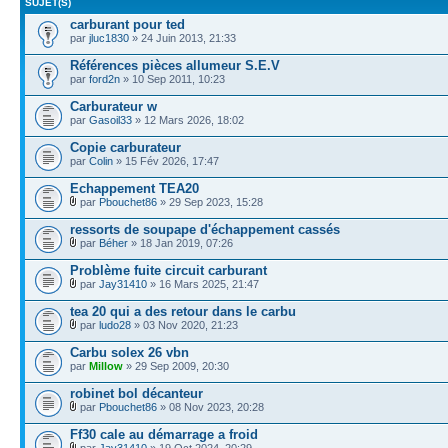
SUJET(S)
carburant pour ted
par
jluc1830
» 24 Juin 2013, 21:33
Références pièces allumeur S.E.V
par
ford2n
» 10 Sep 2011, 10:23
Carburateur w
par
Gasoil33
» 12 Mars 2026, 18:02
Copie carburateur
par
Colin
» 15 Fév 2026, 17:47
Echappement TEA20
par
Pbouchet86
» 29 Sep 2023, 15:28
ressorts de soupape d'échappement cassés
par
Béher
» 18 Jan 2019, 07:26
Problème fuite circuit carburant
par
Jay31410
» 16 Mars 2025, 21:47
tea 20 qui a des retour dans le carbu
par
ludo28
» 03 Nov 2020, 21:23
Carbu solex 26 vbn
par
Millow
» 29 Sep 2009, 20:30
robinet bol décanteur
par
Pbouchet86
» 08 Nov 2023, 20:28
Ff30 cale au démarrage a froid
par
Jay31410
» 19 Oct 2024, 20:29