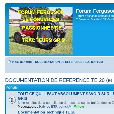
Forum Ferguso
Forum d'échange consacré au 
C Diesel ou Standard 85, Con
Index du forum
‹
DOCUMENTATION DE REFERENCE TE 20 (et FF30)
DOCUMENTATION DE REFERENCE TE 20 (et 
FORUM
TOUT CE QU'IL FAUT ABSOLUMENT SAVOIR SUR L
GRIS
Ici le résultat de la compilation de tous les sujets traités depuis 
Modérateurs :
Fabrice ff30
,
patrickM
,
Millow
Documentation Technique TE 20