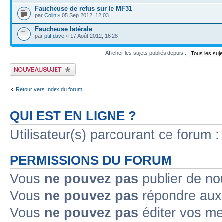
Faucheuse de refus sur le MF31
par
Colin
» 05 Sep 2012, 12:03
Faucheuse latérale
par
ptit.dave
» 17 Août 2012, 16:28
Afficher les sujets publiés depuis :
Publier un nouveau sujet
Retour vers Index du forum
QUI EST EN LIGNE ?
Utilisateur(s) parcourant ce forum : 
PERMISSIONS DU FORUM
Vous
ne pouvez pas
publier de no
Vous
ne pouvez pas
répondre aux 
Vous
ne pouvez pas
éditer vos m