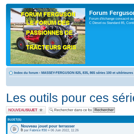
Forum Ferguso
Forum d'échange consacré au 
C Diesel ou Standard 85, Con
Index du forum
‹
MASSEY-FERGUSON 825, 835, 865 séries 100 et ultérieures
Les outils pour ces sér
Publier un nouveau sujet
SUJET(S)
Nouveau jouet pour terrasser
par
Fabrice ff30
» 06 Juin 2022, 11:26