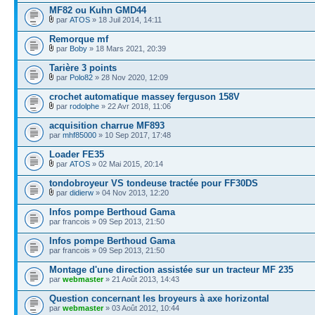
MF82 ou Kuhn GMD44
par
ATOS
» 18 Juil 2014, 14:11
Remorque mf
par
Boby
» 18 Mars 2021, 20:39
Tarière 3 points
par
Polo82
» 28 Nov 2020, 12:09
crochet automatique massey ferguson 158V
par
rodolphe
» 22 Avr 2018, 11:06
acquisition charrue MF893
par
mhf85000
» 10 Sep 2017, 17:48
Loader FE35
par
ATOS
» 02 Mai 2015, 20:14
tondobroyeur VS tondeuse tractée pour FF30DS
par
didierw
» 04 Nov 2013, 12:20
Infos pompe Berthoud Gama
par francois » 09 Sep 2013, 21:50
Infos pompe Berthoud Gama
par francois » 09 Sep 2013, 21:50
Montage d'une direction assistée sur un tracteur MF 235
par
webmaster
» 21 Août 2013, 14:43
Question concernant les broyeurs à axe horizontal
par
webmaster
» 03 Août 2012, 10:44