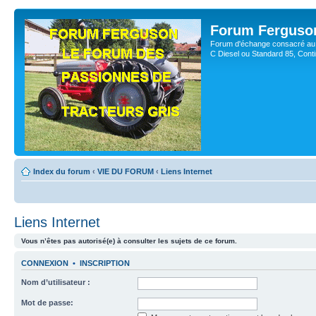
Forum Ferguso
Forum d'échange consacré au 
C Diesel ou Standard 85, Con
Index du forum
‹
VIE DU FORUM
‹
Liens Internet
Liens Internet
Vous n’êtes pas autorisé(e) à consulter les sujets de ce forum.
CONNEXION
•
INSCRIPTION
Nom d’utilisateur :
Mot de passe: