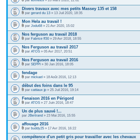
Divers travaux avec mes petits Massey 135 et 158
par
gerard du 13
» 13 Juil 2020, 18:35
Mon Hela au travail !
par
Jodu68
» 21 Avr 2020, 15:02
Nos ferguson au travail 2018
par
Fabrice ff30
» 29 Avr 2018, 18:55
Nos Ferguson au travail 2017
par
ATOS
» 05 Avr 2017, 20:51
Nos Ferguson au travail 2016
par
SEPPI
» 30 Jan 2016, 18:05
fendage
par
mickael
» 18 Août 2016, 12:13
début des foins dans le 95
par
cattiaux jp
» 25 Juil 2016, 19:14
Fenaison 2016 en Périgord
par
ATOS
» 27 Juin 2016, 18:47
Un de plus sauvé !...
par
JBertrand
» 23 Mai 2016, 15:55
affouage 2016
par
buddy25
» 17 Avr 2016, 16:22
compétence d'un petit gris pour travailler avec les chevaux