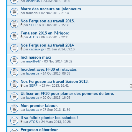
par
elodie645
» 23 Avr 2016, 10:06
Marre des traceurs ou jalonneurs
par francois » 02 Nov 2015, 21:04
Nos Ferguson au travail 2015.
par
SEPPI
» 03 Jan 2015, 15:38
Fenaison 2015 en Périgord
par
ATOS
» 06 Juin 2015, 22:15
Nos Ferguson au travail 2014
par
cattiaux jp
» 21 Jan 2014, 09:16
Inclinaison maxi
par
maxililie47
» 03 Nov 2014, 16:02
Incident avec FF30 et rotavator.
par
laguespa
» 14 Oct 2013, 08:35
Nos Ferguson au travail Saison 2013.
par
SEPPI
» 27 Avr 2013, 16:41
Utiliser un FF30 pour planter des pommes de terre.
par
laguespa
» 20 Oct 2013, 16:05
Mon premier labour.
par
laguespa
» 27 Sep 2013, 11:39
Il va falloir planter les salades !
par
ATOS
» 24 Mars 2013, 19:28
Ferguson débardeur