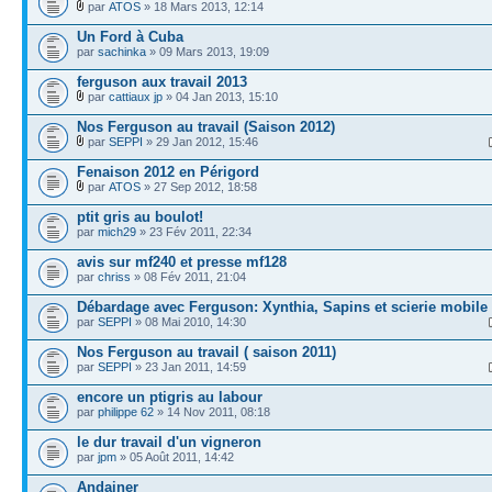
par
ATOS
» 18 Mars 2013, 12:14
Un Ford à Cuba
par
sachinka
» 09 Mars 2013, 19:09
ferguson aux travail 2013
par
cattiaux jp
» 04 Jan 2013, 15:10
Nos Ferguson au travail (Saison 2012)
par
SEPPI
» 29 Jan 2012, 15:46
Fenaison 2012 en Périgord
par
ATOS
» 27 Sep 2012, 18:58
ptit gris au boulot!
par
mich29
» 23 Fév 2011, 22:34
avis sur mf240 et presse mf128
par
chriss
» 08 Fév 2011, 21:04
Débardage avec Ferguson: Xynthia, Sapins et scierie mobile
par
SEPPI
» 08 Mai 2010, 14:30
Nos Ferguson au travail ( saison 2011)
par
SEPPI
» 23 Jan 2011, 14:59
encore un ptigris au labour
par
philippe 62
» 14 Nov 2011, 08:18
le dur travail d'un vigneron
par
jpm
» 05 Août 2011, 14:42
Andainer