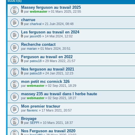
SUJET(S)
Massey ferguson au travail 2025
par
webmaster
» 01 Mars 2025, 22:55
charrue
par
charlval
» 21 Juin 2024, 08:48
Les ferguson au travail en 2024
par
jason05
» 14 Mai 2024, 12:02
Recherche contact
par
marian
» 01 Mars 2024, 20:51
Ferguson au travail en 2022
par
patou18
» 29 Mars 2022, 21:57
Nos ferguson au travail 2021
par
patou18
» 24 Jan 2021, 12:23
mon petit mc cormick 326
par
webmaster
» 02 Sep 2021, 18:29
massey 235 au travail dans l herbe haute
par
webmaster
» 02 Sep 2021, 18:27
Mon premier tracteur
par
flavienc
» 17 Mars 2021, 20:57
Broyage
par
SEPPI
» 10 Mars 2021, 18:37
Nos Ferguson au travail 2020
par
lionnel89
» 28 Mars 2020, 12:02