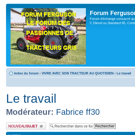
Forum Ferguso
Forum d'échange consacré au 
C Diesel ou Standard 85, Con
Index du forum
‹
VIVRE AVEC SON TRACTEUR AU QUOTIDIEN
‹
Le travail
Le travail
Modérateur:
Fabrice ff30
Publier un nouveau sujet