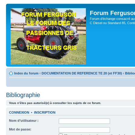
Forum Ferguso
Forum d'échange consacré au 
C Diesel ou Standard 85, Con
Index du forum
‹
DOCUMENTATION DE REFERENCE TE 20 (et FF30)
‹
Biblio
Bibliographie
Vous n’êtes pas autorisé(e) à consulter les sujets de ce forum.
CONNEXION
•
INSCRIPTION
Nom d’utilisateur :
Mot de passe: