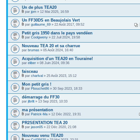
Un de plus TEA20
par
jpm
» 12 Mai 2025, 16:59
Un FF30DS en Beaujolais Vert
par
guillaume_69
» 22 Août 2017, 09:52
Petit gris 1950 dans le pays vendéen
par
Coolgweny
» 22 Juil 2024, 19:58
Nouveau TEA 20 et sa charrue
par
brumas
» 05 Août 2024, 16:40
Acquisition d'un TEA20 en Touraine!
par
eliber
» 08 Juin 2024, 09:36
faisceau
par
charlval
» 25 Août 2023, 15:12
Mon petit gris !
par
Pbouchet86
» 30 Sep 2023, 18:33
démarrage du FF30
par
jlbrllt
» 13 Sep 2023, 10:33
ma présentation
par
Patrick-Ma
» 12 Déc 2022, 19:31
PR2SENTATION TEA 20
par
jason05
» 22 Déc 2020, 21:08
Nouveau venu TEA20
par
Ccil25620
» 23 Mai 2023, 22:31