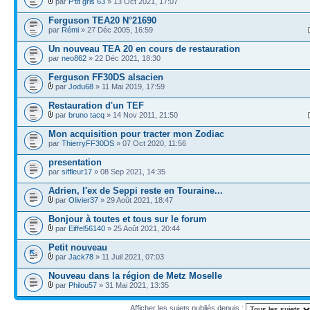
par
P'tit gris 63
» 13 Oct 2021, 17:07
Ferguson TEA20 N°21690
par
Rémi
» 27 Déc 2005, 16:59
Un nouveau TEA 20 en cours de restauration
par
neo862
» 22 Déc 2021, 18:30
Ferguson FF30DS alsacien
par
Jodu68
» 11 Mai 2019, 17:59
Restauration d'un TEF
par
bruno tacq
» 14 Nov 2011, 21:50
Mon acquisition pour tracter mon Zodiac
par
ThierryFF30DS
» 07 Oct 2020, 11:56
presentation
par
siffleur17
» 08 Sep 2021, 14:35
Adrien, l'ex de Seppi reste en Touraine...
par
Olivier37
» 29 Août 2021, 18:47
Bonjour à toutes et tous sur le forum
par
Eiffel56140
» 25 Août 2021, 20:44
Petit nouveau
par
Jack78
» 11 Juil 2021, 07:03
Nouveau dans la région de Metz Moselle
par
Philou57
» 31 Mai 2021, 13:35
Afficher les sujets publiés depuis :