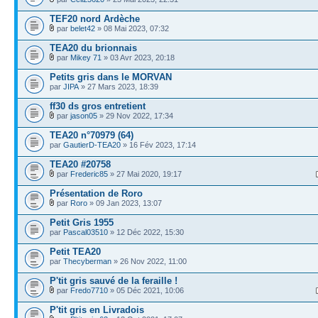
TEF20 nord Ardèche
par
belet42
» 08 Mai 2023, 07:32
TEA20 du brionnais
par
Mikey 71
» 03 Avr 2023, 20:18
Petits gris dans le MORVAN
par
JIPA
» 27 Mars 2023, 18:39
ff30 ds gros entretient
par
jason05
» 29 Nov 2022, 17:34
TEA20 n°70979 (64)
par
GautierD-TEA20
» 16 Fév 2023, 17:14
TEA20 #20758
par
Frederic85
» 27 Mai 2020, 19:17
Présentation de Roro
par
Roro
» 09 Jan 2023, 13:07
Petit Gris 1955
par
Pascal03510
» 12 Déc 2022, 15:30
Petit TEA20
par
Thecyberman
» 26 Nov 2022, 11:00
P'tit gris sauvé de la feraille !
par
Fredo7710
» 05 Déc 2021, 10:06
P'tit gris en Livradois