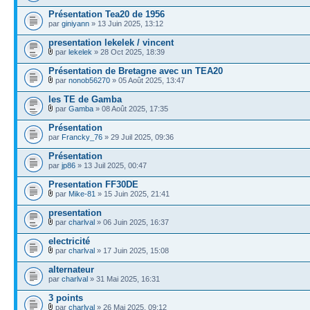
Présentation Tea20 de 1956
par
giniyann
» 13 Juin 2025, 13:12
presentation lekelek / vincent
par
lekelek
» 28 Oct 2025, 18:39
Présentation de Bretagne avec un TEA20
par
nonob56270
» 05 Août 2025, 13:47
les TE de Gamba
par
Gamba
» 08 Août 2025, 17:35
Présentation
par
Francky_76
» 29 Juil 2025, 09:36
Présentation
par
jp86
» 13 Juil 2025, 00:47
Presentation FF30DE
par
Mike-81
» 15 Juin 2025, 21:41
presentation
par
charlval
» 06 Juin 2025, 16:37
electricité
par
charlval
» 17 Juin 2025, 15:08
alternateur
par
charlval
» 31 Mai 2025, 16:31
3 points
par
charlval
» 26 Mai 2025, 09:12