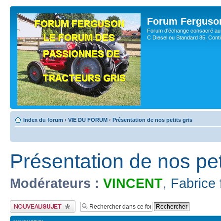
Forum Ferguso
Forum d'échange consacré au 
C Diesel ou Standard 85, Con
Index du forum
‹
VIE DU FORUM
‹
Présentation de nos petits gris
Présentation de nos pet
Modérateurs :
VINCENT
,
Fabrice 
Publier un nouveau sujet