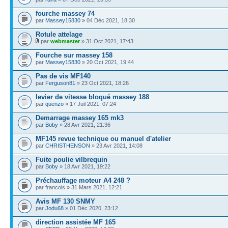
fourche massey 74
par
Massey15830
» 04 Déc 2021, 18:30
Rotule attelage
par
webmaster
» 31 Oct 2021, 17:43
Fourche sur massey 158
par
Massey15830
» 20 Oct 2021, 19:44
Pas de vis MF140
par
Ferguson81
» 23 Oct 2021, 18:26
levier de vitesse bloqué massey 188
par
quenzo
» 17 Juil 2021, 07:24
Demarrage massey 165 mk3
par
Boby
» 28 Avr 2021, 21:36
MF145 revue technique ou manuel d'atelier
par
CHRISTHENSON
» 23 Avr 2021, 14:08
Fuite poulie vilbrequin
par
Boby
» 18 Avr 2021, 19:22
Préchauffage moteur A4 248 ?
par francois » 31 Mars 2021, 12:21
Avis MF 130 SNMY
par
Jodu68
» 01 Déc 2020, 23:12
direction assistée MF 165