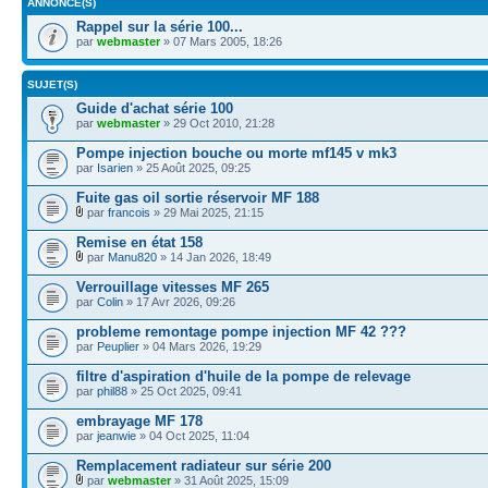
ANNONCE(S)
Rappel sur la série 100...
par
webmaster
» 07 Mars 2005, 18:26
SUJET(S)
Guide d'achat série 100
par
webmaster
» 29 Oct 2010, 21:28
Pompe injection bouche ou morte mf145 v mk3
par
Isarien
» 25 Août 2025, 09:25
Fuite gas oil sortie réservoir MF 188
par
francois
» 29 Mai 2025, 21:15
Remise en état 158
par
Manu820
» 14 Jan 2026, 18:49
Verrouillage vitesses MF 265
par
Colin
» 17 Avr 2026, 09:26
probleme remontage pompe injection MF 42 ???
par
Peuplier
» 04 Mars 2026, 19:29
filtre d'aspiration d'huile de la pompe de relevage
par
phil88
» 25 Oct 2025, 09:41
embrayage MF 178
par
jeanwie
» 04 Oct 2025, 11:04
Remplacement radiateur sur série 200
par
webmaster
» 31 Août 2025, 15:09