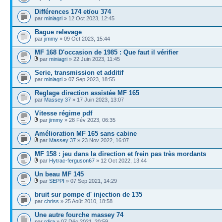
Différences 174 et/ou 374
par
miniagri
» 12 Oct 2023, 12:45
Bague relevage
par
jimmy
» 09 Oct 2023, 15:44
MF 168 D'occasion de 1985 : Que faut il vérifier
par
miniagri
» 22 Juin 2023, 11:45
Serie, transmission et additif
par
miniagri
» 07 Sep 2023, 18:55
Reglage direction assistée MF 165
par
Massey 37
» 17 Juin 2023, 13:07
Vitesse régime pdf
par
jimmy
» 28 Fév 2023, 06:35
Amélioration MF 165 sans cabine
par
Massey 37
» 23 Nov 2022, 16:07
MF 158 : jeu dans la direction et frein pas très mordants
par
Hytrac-ferguson67
» 12 Oct 2022, 13:44
Un beau MF 145
par
SEPPI
» 07 Sep 2021, 14:29
bruit sur pompe d' injection de 135
par
chriss
» 25 Août 2010, 18:58
Une autre fourche massey 74
par
rdira
» 07 Déc 2021, 20:59