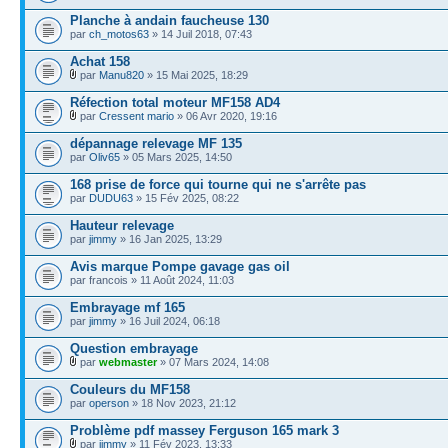
Planche à andain faucheuse 130
par
ch_motos63
» 14 Juil 2018, 07:43
Achat 158
par
Manu820
» 15 Mai 2025, 18:29
Réfection total moteur MF158 AD4
par
Cressent mario
» 06 Avr 2020, 19:16
dépannage relevage MF 135
par
Oliv65
» 05 Mars 2025, 14:50
168 prise de force qui tourne qui ne s'arrête pas
par
DUDU63
» 15 Fév 2025, 08:22
Hauteur relevage
par
jimmy
» 16 Jan 2025, 13:29
Avis marque Pompe gavage gas oil
par francois » 11 Août 2024, 11:03
Embrayage mf 165
par
jimmy
» 16 Juil 2024, 06:18
Question embrayage
par
webmaster
» 07 Mars 2024, 14:08
Couleurs du MF158
par
operson
» 18 Nov 2023, 21:12
Problème pdf massey Ferguson 165 mark 3
par
jimmy
» 11 Fév 2023, 13:33