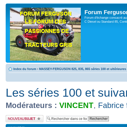
Forum Ferguso
Forum d'échange consacré au 
C Diesel ou Standard 85, Con
Index du forum
‹
MASSEY-FERGUSON 825, 835, 865 séries 100 et ultérieures
Les séries 100 et suiva
Modérateurs :
VINCENT
,
Fabrice 
Publier un nouveau sujet