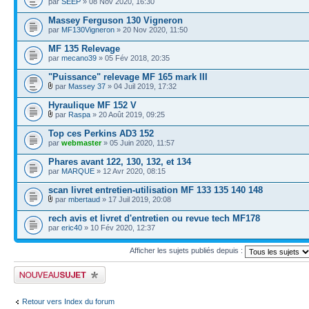
par
SEEP
» 08 Nov 2020, 16:30
Massey Ferguson 130 Vigneron
par
MF130Vigneron
» 20 Nov 2020, 11:50
MF 135 Relevage
par
mecano39
» 05 Fév 2018, 20:35
"Puissance" relevage MF 165 mark III
par
Massey 37
» 04 Juil 2019, 17:32
Hyraulique MF 152 V
par
Raspa
» 20 Août 2019, 09:25
Top ces Perkins AD3 152
par
webmaster
» 05 Juin 2020, 11:57
Phares avant 122, 130, 132, et 134
par
MARQUE
» 12 Avr 2020, 08:15
scan livret entretien-utilisation MF 133 135 140 148
par
mbertaud
» 17 Juil 2019, 20:08
rech avis et livret d'entretien ou revue tech MF178
par
eric40
» 10 Fév 2020, 12:37
Afficher les sujets publiés depuis :
Publier un nouveau sujet
Retour vers Index du forum