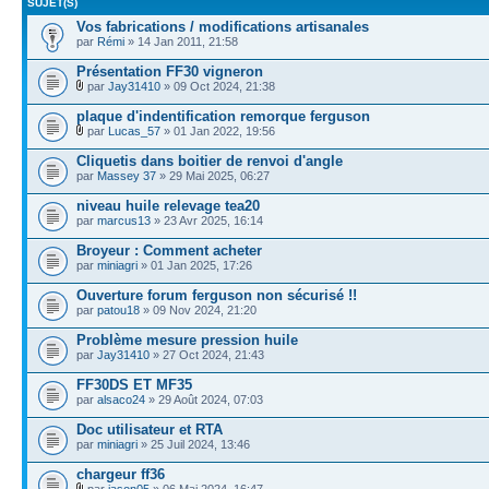
SUJET(S)
Vos fabrications / modifications artisanales
par
Rémi
» 14 Jan 2011, 21:58
Présentation FF30 vigneron
par
Jay31410
» 09 Oct 2024, 21:38
plaque d'indentification remorque ferguson
par
Lucas_57
» 01 Jan 2022, 19:56
Cliquetis dans boitier de renvoi d'angle
par
Massey 37
» 29 Mai 2025, 06:27
niveau huile relevage tea20
par
marcus13
» 23 Avr 2025, 16:14
Broyeur : Comment acheter
par
miniagri
» 01 Jan 2025, 17:26
Ouverture forum ferguson non sécurisé !!
par
patou18
» 09 Nov 2024, 21:20
Problème mesure pression huile
par
Jay31410
» 27 Oct 2024, 21:43
FF30DS ET MF35
par
alsaco24
» 29 Août 2024, 07:03
Doc utilisateur et RTA
par
miniagri
» 25 Juil 2024, 13:46
chargeur ff36
par
jason05
» 06 Mai 2024, 16:47