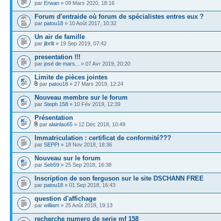
par
Erwan
» 09 Mars 2020, 18:16
Forum d'entraide où forum de spécialistes entres eux ?
par
patou18
» 10 Août 2017, 10:32
Un air de famille
par
jlbrllt
» 19 Sep 2019, 07:42
presentation !!!
par
josé de mars...
» 07 Avr 2019, 20:20
Limite de pièces jointes
par
patou18
» 27 Mars 2019, 12:24
Nouveau membre sur le forum
par
Steph 158
» 10 Fév 2019, 12:39
Présentation
par
alainlau65
» 12 Déc 2018, 10:49
Immatriculation : certificat de conformité???
par
SEPPI
» 18 Nov 2018, 18:36
Nouveau sur le forum
par
Seb59
» 25 Sep 2018, 16:38
Inscription de son ferguson sur le site DSCHANN FREE
par
patou18
» 01 Sep 2018, 16:43
question d'affichage
par
william
» 25 Août 2018, 19:13
recherche numero de serie mf 158