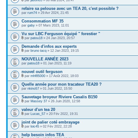
refaire sa pelouse avec un TEA 20, c'est possible ?
par
rum74
» 29 Avr 2024, 21:45
Consommation MF 35
par
gaby
» 07 Mars 2023, 11:01
Vu sur LBC Ferguson équipé " forestier "
par
patou18
» 24 Jan 2023, 20:57
Demande d'infos aux experts
par
bruno tacq
» 12 Jan 2023, 19:15
NOUVELLE ANNÉE 2023
par
patou18
» 01 Jan 2023, 11:19
nouvel outil ferguson
par
mhf85000
» 17 Août 2022, 18:03
Quelle année pour mon tracateur TEA20 ?
par
nkino57
» 01 Juin 2022, 15:50
Sauvetage broyeur Riviere Casalis B150
par
Massey 37
» 26 Juin 2020, 12:58
valeur d'un tea 20
par
Lucas_57
» 20 Fév 2022, 19:31
joint de palier coté embrayage
par
loic45
» 02 Fév 2022, 22:28
help besoin infos TEA