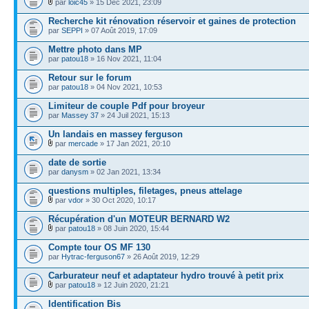
par
loic45
» 15 Déc 2021, 23:09
Recherche kit rénovation réservoir et gaines de protection
par
SEPPI
» 07 Août 2019, 17:09
Mettre photo dans MP
par
patou18
» 16 Nov 2021, 11:04
Retour sur le forum
par
patou18
» 04 Nov 2021, 10:53
Limiteur de couple Pdf pour broyeur
par
Massey 37
» 24 Juil 2021, 15:13
Un landais en massey ferguson
par
mercade
» 17 Jan 2021, 20:10
date de sortie
par
danysm
» 02 Jan 2021, 13:34
questions multiples, filetages, pneus attelage
par
vdor
» 30 Oct 2020, 10:17
Récupération d'un MOTEUR BERNARD W2
par
patou18
» 08 Juin 2020, 15:44
Compte tour OS MF 130
par
Hytrac-ferguson67
» 26 Août 2019, 12:29
Carburateur neuf et adaptateur hydro trouvé à petit prix
par
patou18
» 12 Juin 2020, 21:21
Identification Bis