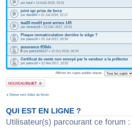
par
tutuf
» 14 Août 2018, 19:31
joint spi prise de force
par
david63
» 22 Juil 2018, 22:17
tea20 modif pont arriere 145
par
chrisdu18
» 22 Déc 2017, 19:53
Plaque immatriculation derrière le siège ?
par
patou18
» 25 Juil 2017, 00:50
assurance ff30ds
par
patrick59127
» 15 Oct 2016, 09:34
Certificat de vente non envoyé par le vendeur a la préfectur
par
patou18
» 22 Mai 2017, 10:52
Afficher les sujets publiés depuis :
Publier un nouveau sujet
Retour vers Index du forum
QUI EST EN LIGNE ?
Utilisateur(s) parcourant ce forum : 