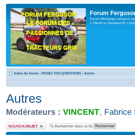
Forum Ferguso
Forum d'échange consacré au 
C Diesel ou Standard 85, Con
Index du forum
‹
POSEZ VOS QUESTIONS
‹
Autres
Autres
Modérateurs :
VINCENT
,
Fabrice 
Publier un nouveau sujet