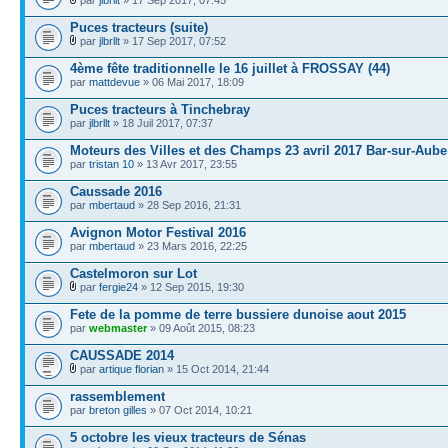
Puces tracteurs (suite)
par
jlbrllt
» 17 Sep 2017, 07:52
4ème fête traditionnelle le 16 juillet à FROSSAY (44)
par
mattdevue
» 06 Mai 2017, 18:09
Puces tracteurs à Tinchebray
par
jlbrllt
» 18 Juil 2017, 07:37
Moteurs des Villes et des Champs 23 avril 2017 Bar-sur-Aube
par
tristan 10
» 13 Avr 2017, 23:55
Caussade 2016
par
mbertaud
» 28 Sep 2016, 21:31
Avignon Motor Festival 2016
par
mbertaud
» 23 Mars 2016, 22:25
Castelmoron sur Lot
par
fergie24
» 12 Sep 2015, 19:30
Fete de la pomme de terre bussiere dunoise aout 2015
par
webmaster
» 09 Août 2015, 08:23
CAUSSADE 2014
par
artique florian
» 15 Oct 2014, 21:44
rassemblement
par
breton gilles
» 07 Oct 2014, 10:21
5 octobre les vieux tracteurs de Sénas