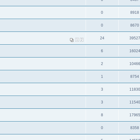
0
8918
0
8670
24
3952
1
2
6
1602
2
1046
1
8754
3
1183
3
1154
8
1796
0
8358