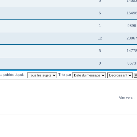
5
1455
6
1649
1
9896
12
2306
5
1477
0
8673
ets publiés depuis :
Trier par
Aller vers :