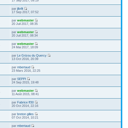
17 Sep 2017, 09:19
par
jlbrllt
17 Sep 2017, 07:52
par
webmaster
2
20 Juil 2017, 08:35
par
webmaster
20 Juil 2017, 08:34
par
webmaster
9
24 Mai 2017, 18:09
par
Le Grizou du Quercy
2
13 Oct 2016, 20:39
par
mbertaud
23 Mars 2016, 22:25
par
SEPPI
3
24 Sep 2015, 19:48
par
webmaster
0
11 Août 2015, 08:41
par
Fabrice ff30
4
20 Oct 2014, 22:16
par
breton gilles
07 Oct 2014, 10:21
par
mbertaud