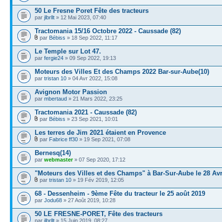
50 Le Fresne Poret Fête des tracteurs
par
jlbrllt
» 12 Mai 2023, 07:40
Tractomania 15/16 Octobre 2022 - Caussade (82)
par
Bébiss
» 18 Sep 2022, 11:17
Le Temple sur Lot 47.
par
fergie24
» 09 Sep 2022, 19:13
Moteurs des Villes Et des Champs 2022 Bar-sur-Aube(10)
par
tristan 10
» 04 Avr 2022, 15:08
Avignon Motor Passion
par
mbertaud
» 21 Mars 2022, 23:25
Tractomania 2021 - Caussade (82)
par
Bébiss
» 23 Sep 2021, 10:01
Les terres de Jim 2021 étaient en Provence
par
Fabrice ff30
» 19 Sep 2021, 07:08
Bernesq(14)
par
webmaster
» 07 Sep 2020, 17:12
"Moteurs des Villes et des Champs" à Bar-Sur-Aube le 28 Avr
par
tristan 10
» 19 Fév 2019, 12:05
68 - Dessenheim - 9ème Fête du tracteur le 25 août 2019
par
Jodu68
» 27 Août 2019, 10:28
50 LE FRESNE-PORET, Fête des tracteurs
par
jlbrllt
» 15 Juin 2019, 08:27