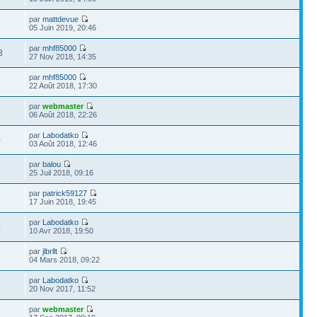
par
mattdevue
05 Juin 2019, 20:46
par
mhf85000
3
27 Nov 2018, 14:35
par
mhf85000
2
22 Août 2018, 17:30
par
webmaster
7
06 Août 2018, 22:26
par
Labodatko
0
03 Août 2018, 12:46
par
balou
4
25 Juil 2018, 09:16
par
patrick59127
17 Juin 2018, 19:45
par
Labodatko
0
10 Avr 2018, 19:50
par
jlbrllt
04 Mars 2018, 09:22
par
Labodatko
1
20 Nov 2017, 11:52
par
webmaster
8