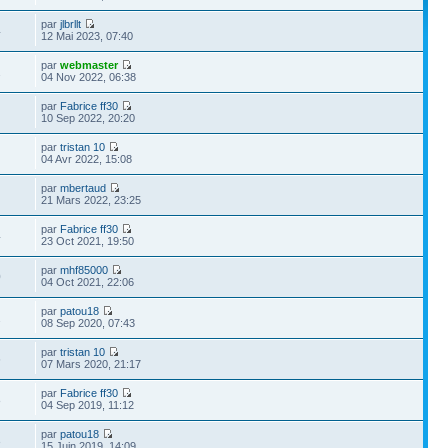
par
jlbrllt
4
12 Mai 2023, 07:40
par
webmaster
2
04 Nov 2022, 06:38
par
Fabrice ff30
10 Sep 2022, 20:20
par
tristan 10
04 Avr 2022, 15:08
par
mbertaud
21 Mars 2022, 23:25
par
Fabrice ff30
4
23 Oct 2021, 19:50
par
mhf85000
0
04 Oct 2021, 22:06
par
patou18
2
08 Sep 2020, 07:43
par
tristan 10
6
07 Mars 2020, 21:17
par
Fabrice ff30
8
04 Sep 2019, 11:12
par
patou18
3
15 Juin 2019, 14:09