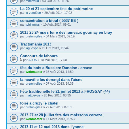
par
mbertaud
» 03 Oct 2014, 11:26
La 20 et 21 septembre fete du patrimoine
par
le vendéen
» 29 Août 2014, 17:02
concentration à bioul ( 5537 BE )
par
tchinnniss
» 10 Août 2014, 09:01
2013 23 24 mars foire des rameaux gournay en bray
par
breton gilles
» 04 Mars 2013, 09:19
Tractomania 2013
par
laguespa
» 19 Oct 2013, 19:44
Concours de labours
par
ATOS
» 10 Mai 2013, 17:50
fête du bois a Bussiere Dunoise - creuse
par
webmaster
» 15 Août 2013, 14:50
la neuville les dorengt dans l'aisne
par
breton gilles
» 07 Août 2013, 14:35
Fête traditionelle le 21 juillet 2013 à FROSSAY (44)
par
mattdevue
» 28 Fév 2013, 08:35
foire a cruzy le chatel
par
breton gilles
» 27 Avr 2013, 07:51
2013 27 et 28 juillet fete des moissons correze
par
webmaster
» 17 Mars 2013, 19:53
2013 11 et 12 mai 2013 dans l'yonne