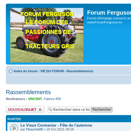
Forum Ferguso
Forum d'échange consacré au 
www.ForumFerguson.eu
Index du forum
‹
VIE DU FORUM
‹
Rassemblements
Rassemblements
Modérateurs :
VINCENT
,
Fabrice ff30
Publier un nouveau sujet
SUJET(S)
Le Vieux Cormenier - Fête de l'automne
par
Pbouchet86
» 19 Oct 2023, 08:28