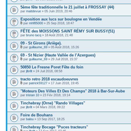
5ème fête traditionnelle le 21 juillet à FROSSAY (44)
par
mattdevue
» 05 Juin 2019, 20:46
Exposition aux lucs sur boulogne en Vendée
par
mhf85000
» 25 Sep 2018, 18:47
FÊTE des MOISSONS SAINT RÉMY SUR BUSSY(51)
par
bruno tacq
» 18 Août 2018, 21:48
09 - St Girons (Ariège).
par
guillaume_69
» 05 Août 2018, 15:26
69 - St Nizier (Haute Vallée de l’Azergues)
par
guillaume_69
» 29 Juil 2018, 15:37
50850 Le Fresne Poret Fête du foin
par
jlbrllt
» 24 Juil 2018, 08:58
tracto retro 2018 escaudoeuvres
par
patrick59127
» 17 Juin 2018, 19:45
"Moteurs Des Villes Et Des Champs" 2018 à Bar-Sur-Aube
par
tristan 10
» 23 Fév 2018, 19:14
Tinchebray (Orne) "Rando Villages"
par
jlbrllt
» 04 Mars 2018, 09:22
Foire de Bouhans
par
balou
» 13 Sep 2017, 18:25
Tinchebray Bocage "Puces tracteurs"
par
jlbrllt
» 17 Sep 2017, 07:45