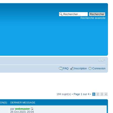
Recherche avancée
FAQ
Inscription
Connexion
184 sujet(s) •
Page
1
sur
4
•
1
2
3
4
ON(S)
DERNIER MESSAGE
par
webmaster
5
26 Oct 2023, 20:04