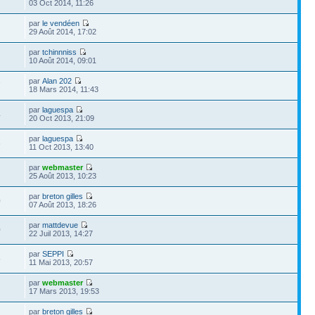
03 Oct 2014, 11:26
par
le vendéen
29 Août 2014, 17:02
par
tchinnniss
10 Août 2014, 09:01
par
Alan 202
7
18 Mars 2014, 11:43
par
laguespa
4
20 Oct 2013, 21:09
par
laguespa
6
11 Oct 2013, 13:40
par
webmaster
25 Août 2013, 10:23
par
breton gilles
0
07 Août 2013, 18:26
par
mattdevue
0
22 Juil 2013, 14:27
par
SEPPI
5
11 Mai 2013, 20:57
par
webmaster
17 Mars 2013, 19:53
par
breton gilles