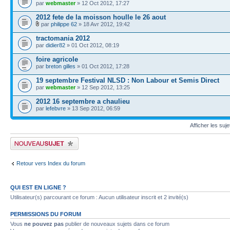
par
webmaster
» 12 Oct 2012, 17:27
2012 fete de la moisson houlle le 26 aout
par
philippe 62
» 18 Avr 2012, 19:42
tractomania 2012
par
didier82
» 01 Oct 2012, 08:19
foire agricole
par
breton gilles
» 01 Oct 2012, 17:28
19 septembre Festival NLSD : Non Labour et Semis Direct
par
webmaster
» 12 Sep 2012, 13:25
2012 16 septembre a chaulieu
par
lefebvre
» 13 Sep 2012, 06:59
Afficher les suj
Publier un nouveau sujet
Retour vers Index du forum
QUI EST EN LIGNE ?
Utilisateur(s) parcourant ce forum : Aucun utilisateur inscrit et 2 invité(s)
PERMISSIONS DU FORUM
Vous
ne pouvez pas
publier de nouveaux sujets dans ce forum