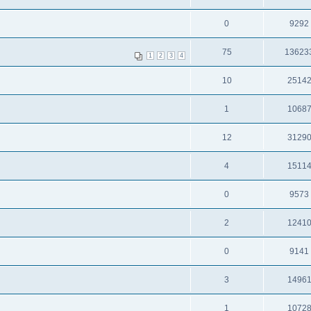
0
9292
75
13623
1
2
3
4
10
2514
1
1068
12
3129
4
1511
0
9573
2
1241
0
9141
3
1496
1
1072