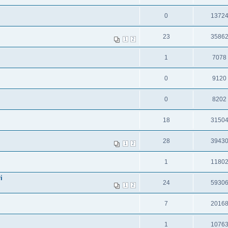
0
1372
23
3586
1
2
1
7078
0
9120
0
8202
18
3150
28
3943
1
2
1
1180
i
24
5930
1
2
7
2016
1
1076