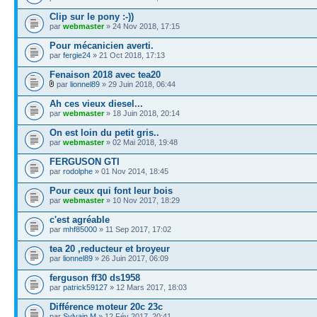
Clip sur le pony :-))
par
webmaster
» 24 Nov 2018, 17:15
Pour mécanicien averti.
par
fergie24
» 21 Oct 2018, 17:13
Fenaison 2018 avec tea20
par
lionnel89
» 29 Juin 2018, 06:44
Ah ces vieux diesel...
par
webmaster
» 18 Juin 2018, 20:14
On est loin du petit gris..
par
webmaster
» 02 Mai 2018, 19:48
FERGUSON GTI
par
rodolphe
» 01 Nov 2014, 18:45
Pour ceux qui font leur bois
par
webmaster
» 10 Nov 2017, 18:29
c'est agréable
par
mhf85000
» 11 Sep 2017, 17:02
tea 20 ,reducteur et broyeur
par
lionnel89
» 26 Juin 2017, 06:09
ferguson ff30 ds1958
par
patrick59127
» 12 Mars 2017, 18:03
Différence moteur 20c 23c
par
Sylvain.M
» 12 Fév 2017, 20:41