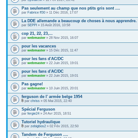
Pas seulement au champ que nos ptits gris sont ....
par
Fabrice ff30
» 11 Déc 2016, 17:07
La DDE allemande a beaucoup de choses à nous apprendre.
par
SEPPI
» 15 Août 2016, 10:58
cop 21, 22, 23,...
par
webmaster
» 28 Nov 2015, 16:07
pour les vacances
par
webmaster
» 15 Déc 2015, 11:47
pour les fans d'AC/DC
par
webmaster
» 22 Juin 2015, 19:01
pour les fans d'AC/DC
par
webmaster
» 22 Juin 2015, 19:01
Pas gagne!
par
webmaster
» 10 Juin 2015, 20:01
ferguson de l' armée belge 1954
par
chriss
» 05 Mai 2015, 22:40
Spécial Ferguson
par
fergie24
» 24 Avr 2015, 18:51
Tutoriel hydraulique
par
zebigbos2
» 02 Fév 2015, 22:50
Tandem de Ferguson ....