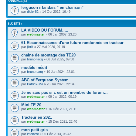
ANNONCE(S)
ferguson irlandais " en chanson"
par
didier82
» 14 Oct 2012, 16:49
SUJET(S)
LA VIDEO DU FORUM.....
par
webmaster
» 06 Jan 2007, 23:26
61 Reconnaissance d'une future randonnée en tracteur
par
jlbrllt
» 27 Mai 2026, 07:19
chaine de montage des TE20
par
bruno tacq
» 06 Juil 2025, 09:38
modèle inédit
par
bruno tacq
» 10 Jan 2024, 22:01
ABC of Ferguson System
par
Patrick-Ma
» 26 Juil 2023, 22:04
Je ne sais pas si c est un membre du forum…
par
webmaster
» 09 Jan 2022, 00:19
Mini TE 20
par
webmaster
» 16 Déc 2021, 21:11
Tracteur en 2021
par
webmaster
» 15 Déc 2021, 22:40
mon petit gris
par
lefebvre
» 05 Fév 2014, 06:42