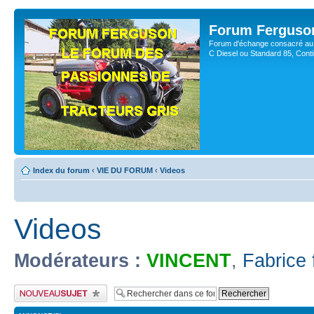
Forum Ferguso
Forum d'échange consacré au 
C Diesel ou Standard 85, Con
Index du forum
‹
VIE DU FORUM
‹
Videos
Videos
Modérateurs :
VINCENT
,
Fabrice 
Publier un nouveau sujet