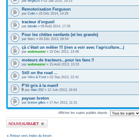
par
fergie24
» 03 Jan 2015, 19:15
Remotorisation Ferguson
par
Colin
» 25 Déc 2014, 14:29
tracteur d'orgueil
par
labulle
» 09 Août 2014, 17:35
Pour les chtites nenfants (et les grands)
par Marc » 04 Déc 2013, 09:54
çà c'était un métier !!! (rien a voir avec l'agriculture...)
par
webmaster
» 19 Déc 2012, 23:48
moteurs de tracteurs...pour les fans !!
par
webmaster
» 15 Août 2013, 15:33
Still on the road ...
par
Véro & Fred
» 02 Sep 2013, 22:41
P'tit gris à la manif
par
Alan 202
» 12 Juin 2013, 18:04
paysan breton
par
breton gilles
» 17 Avr 2013, 11:31
Afficher les sujets publiés depuis :
Publier un nouveau sujet
Retour vers Index du forum