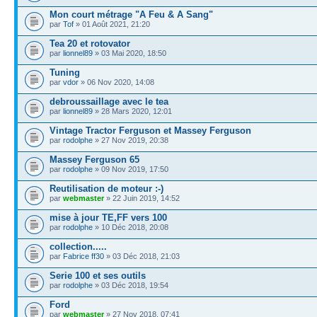
Mon court métrage "A Feu & A Sang"
par
Tof
» 01 Août 2021, 21:20
Tea 20 et rotovator
par
lionnel89
» 03 Mai 2020, 18:50
Tuning
par
vdor
» 06 Nov 2020, 14:08
debroussaillage avec le tea
par
lionnel89
» 28 Mars 2020, 12:01
Vintage Tractor Ferguson et Massey Ferguson
par
rodolphe
» 27 Nov 2019, 20:38
Massey Ferguson 65
par
rodolphe
» 09 Nov 2019, 17:50
Reutilisation de moteur :-)
par
webmaster
» 22 Juin 2019, 14:52
mise à jour TE,FF vers 100
par
rodolphe
» 10 Déc 2018, 20:08
collection.....
par
Fabrice ff30
» 03 Déc 2018, 21:03
Serie 100 et ses outils
par
rodolphe
» 03 Déc 2018, 19:54
Ford
par
webmaster
» 27 Nov 2018, 07:41