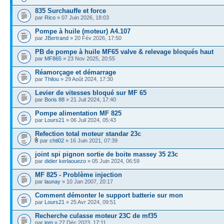
835 Surchauffe et force
par
Rico
» 07 Juin 2026, 18:03
Pompe à huile (moteur) A4.107
par
JBertrand
» 20 Fév 2026, 17:50
PB de pompe à huile MF65 valve & relevage bloqués haut
par
MF865
» 23 Nov 2025, 20:55
Réamorçage et démarrage
par
Thilou
» 29 Août 2024, 17:30
Levier de vitesses bloqué sur MF 65
par
Boris 88
» 21 Juil 2024, 17:40
Pompe alimentation MF 825
par
Lours21
» 06 Juil 2024, 05:43
Refection total moteur standar 23c
par
chti02
» 16 Juin 2021, 07:39
joint spi pignon sortie de boite massey 35 23c
par
didier kerlaouezo
» 05 Juin 2024, 06:59
MF 825 - Problème injection
par
launay
» 10 Jan 2007, 20:17
Comment démonter le support batterie sur mon
par
Lours21
» 25 Avr 2024, 09:51
Recherche culasse moteur 23C de mf35
par
jpm
» 27 Déc 2023, 17:11