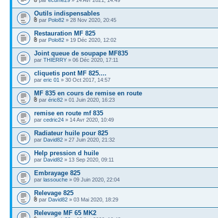
Outils indispensables
par
Polo82
» 28 Nov 2020, 20:45
Restauration MF 825
par
Polo82
» 19 Déc 2020, 12:02
Joint queue de soupape MF835
par
THIERRY
» 06 Déc 2020, 17:11
cliquetis pont MF 825....
par
eric 01
» 30 Oct 2017, 14:57
MF 835 en cours de remise en route
par
éric82
» 01 Juin 2020, 16:23
remise en route mf 835
par
cedric24
» 14 Avr 2020, 10:49
Radiateur huile pour 825
par
David82
» 27 Juin 2020, 21:32
Help pression d huile
par
David82
» 13 Sep 2020, 09:11
Embrayage 825
par
lassouche
» 09 Juin 2020, 22:04
Relevage 825
par
David82
» 03 Mai 2020, 18:29
Relevage MF 65 MK2