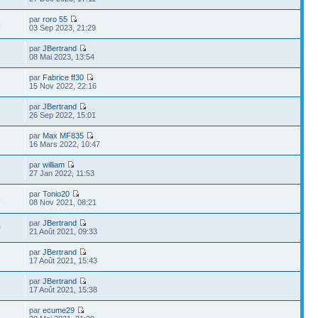
par
roro 55
5
03 Sep 2023, 21:29
par
JBertrand
2
08 Mai 2023, 13:54
par
Fabrice ff30
15 Nov 2022, 22:16
par
JBertrand
26 Sep 2022, 15:01
par
Max MF835
16 Mars 2022, 10:47
par
william
3
27 Jan 2022, 11:53
par
Tonio20
6
08 Nov 2021, 08:21
par
JBertrand
0
21 Août 2021, 09:33
par
JBertrand
7
17 Août 2021, 15:43
par
JBertrand
17 Août 2021, 15:38
par
ecume29
2