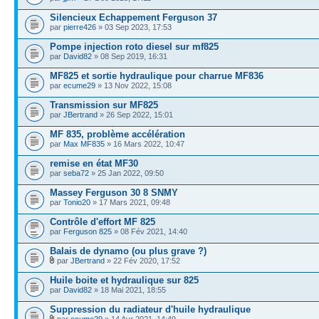
Silencieux Echappement Ferguson 37
par
pierre426
» 03 Sep 2023, 17:53
Pompe injection roto diesel sur mf825
par
David82
» 08 Sep 2019, 16:31
MF825 et sortie hydraulique pour charrue MF836
par
ecume29
» 13 Nov 2022, 15:08
Transmission sur MF825
par
JBertrand
» 26 Sep 2022, 15:01
MF 835, problème accélération
par
Max MF835
» 16 Mars 2022, 10:47
remise en état MF30
par
seba72
» 25 Jan 2022, 09:50
Massey Ferguson 30 8 SNMY
par
Tonio20
» 17 Mars 2021, 09:48
Contrôle d'effort MF 825
par
Ferguson 825
» 08 Fév 2021, 14:40
Balais de dynamo (ou plus grave ?)
par
JBertrand
» 22 Fév 2020, 17:52
Huile boite et hydraulique sur 825
par
David82
» 18 Mai 2021, 18:55
Suppression du radiateur d'huile hydraulique
par
ecume29
» 14 Avr 2021, 14:49