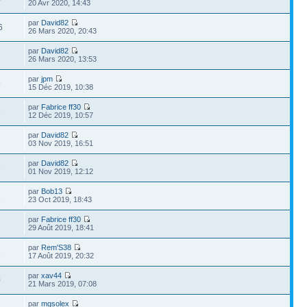
20 Avr 2020, 14:43
par
David82
6
26 Mars 2020, 20:43
par
David82
26 Mars 2020, 13:53
par
jpm
9
15 Déc 2019, 10:38
par
Fabrice ff30
6
12 Déc 2019, 10:57
par
David82
03 Nov 2019, 16:51
par
David82
8
01 Nov 2019, 12:12
par
Bob13
1
23 Oct 2019, 18:43
par
Fabrice ff30
29 Août 2019, 18:41
par
Rem'S38
3
17 Août 2019, 20:32
par
xav44
0
21 Mars 2019, 07:08
par
mgsolex