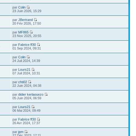
par
Colin
23 Juin 2026, 15:29
par
JBertrand
20 Fév 2026, 17:50
par
MF865
23 Nov 2025, 20:55
par
Fabrice ff30
0
01 Sep 2024, 09:31
par
Colin
24 Juil 2024, 14:39
par
Lours21
07 Juil 2024, 10:31
par
chti02
9
22 Juin 2024, 04:38
par
didier kerlaouezo
05 Juin 2024, 06:59
par
Lours21
6
06 Mai 2024, 09:49
par
Fabrice ff30
26 Avr 2024, 17:37
par
jpm
27 Déc 2023, 17:11