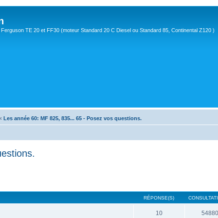
n
Ferguson TE 20 et FF30 (moteur Standard 20 C Diesel ou Standard 85, Continental Z120 )
‹
Les année 60: MF 825, 835... 65 - Posez vos questions.
estions.
RÉPONSE(S)
CONSULTATI
10
5488