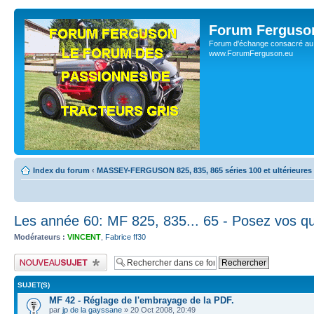
Forum Ferguso
Forum d'échange consacré au 
www.ForumFerguson.eu
Index du forum
‹
MASSEY-FERGUSON 825, 835, 865 séries 100 et ultérieures
Les année 60: MF 825, 835... 65 - Posez vos qu
Modérateurs :
VINCENT
,
Fabrice ff30
Publier un nouveau sujet
SUJET(S)
MF 42 - Réglage de l'embrayage de la PDF.
par
jp de la gayssane
» 20 Oct 2008, 20:49