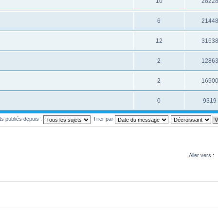
10
2822
6
2144
12
3163
2
1286
2
1690
0
9319
ets publiés depuis :
Trier par
Aller vers :