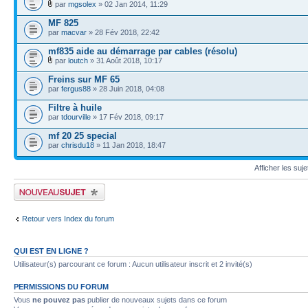
par
mgsolex
» 02 Jan 2014, 11:29
MF 825
par
macvar
» 28 Fév 2018, 22:42
mf835 aide au démarrage par cables (résolu)
par
loutch
» 31 Août 2018, 10:17
Freins sur MF 65
par
fergus88
» 28 Juin 2018, 04:08
Filtre à huile
par
tdourville
» 17 Fév 2018, 09:17
mf 20 25 special
par
chrisdu18
» 11 Jan 2018, 18:47
Afficher les suj
Publier un nouveau sujet
Retour vers Index du forum
QUI EST EN LIGNE ?
Utilisateur(s) parcourant ce forum : Aucun utilisateur inscrit et 2 invité(s)
PERMISSIONS DU FORUM
Vous
ne pouvez pas
publier de nouveaux sujets dans ce forum