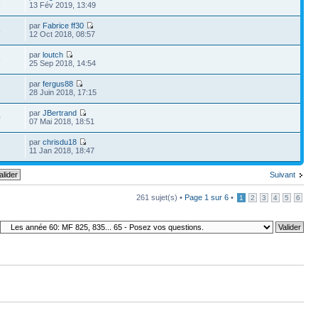
8
13 Fév 2019, 13:49
par
Fabrice ff30
8
12 Oct 2018, 08:57
par
loutch
8
25 Sep 2018, 14:54
par
fergus88
3
28 Juin 2018, 17:15
par
JBertrand
0
07 Mai 2018, 18:51
par
chrisdu18
11 Jan 2018, 18:47
Suivant
261 sujet(s) •
Page
1
sur
6
•
1
2
3
4
5
6