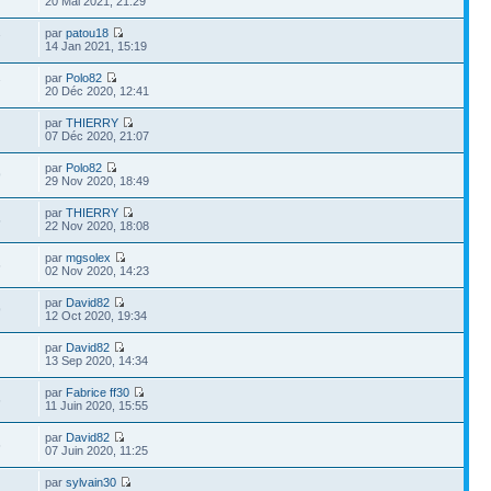
20 Mai 2021, 21:29
par
patou18
7
14 Jan 2021, 15:19
par
Polo82
7
20 Déc 2020, 12:41
par
THIERRY
07 Déc 2020, 21:07
par
Polo82
9
29 Nov 2020, 18:49
par
THIERRY
5
22 Nov 2020, 18:08
par
mgsolex
6
02 Nov 2020, 14:23
par
David82
9
12 Oct 2020, 19:34
par
David82
13 Sep 2020, 14:34
par
Fabrice ff30
6
11 Juin 2020, 15:55
par
David82
6
07 Juin 2020, 11:25
par
sylvain30
4