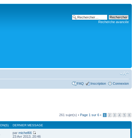
Recherche avancée
FAQ
Inscription
Connexion
261 sujet(s) •
Page
1
sur
6
•
1
2
3
4
5
6
ON(S)
DERNIER MESSAGE
par
michel66
0
23 Avr 2013, 20:46