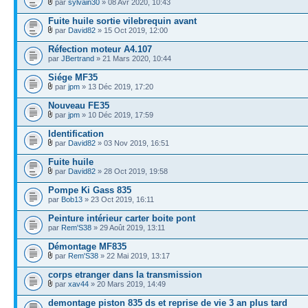
par
sylvain30
» 08 Avr 2020, 10:43
Fuite huile sortie vilebrequin avant
par
David82
» 15 Oct 2019, 12:00
Réfection moteur A4.107
par
JBertrand
» 21 Mars 2020, 10:44
Siége MF35
par
jpm
» 13 Déc 2019, 17:20
Nouveau FE35
par
jpm
» 10 Déc 2019, 17:59
Identification
par
David82
» 03 Nov 2019, 16:51
Fuite huile
par
David82
» 28 Oct 2019, 19:58
Pompe Ki Gass 835
par
Bob13
» 23 Oct 2019, 16:11
Peinture intérieur carter boite pont
par
Rem'S38
» 29 Août 2019, 13:11
Démontage MF835
par
Rem'S38
» 22 Mai 2019, 13:17
corps etranger dans la transmission
par
xav44
» 20 Mars 2019, 14:49
demontage piston 835 ds et reprise de vie 3 an plus tard