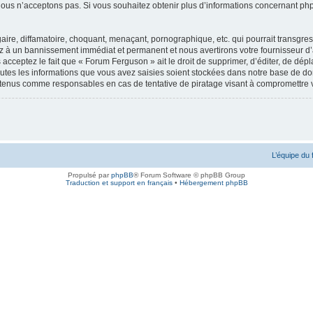
ous n’acceptons pas. Si vous souhaitez obtenir plus d’informations concernant ph
ire, diffamatoire, choquant, menaçant, pornographique, etc. qui pourrait transgres
ez à un bannissement immédiat et permanent et nous avertirons votre fournisseur d’
acceptez le fait que « Forum Ferguson » ait le droit de supprimer, d’éditer, de dépl
outes les informations que vous avez saisies soient stockées dans notre base de don
 tenus comme responsables en cas de tentative de piratage visant à compromettre
L’équipe du
Propulsé par
phpBB
® Forum Software © phpBB Group
Traduction et support en français
•
Hébergement phpBB