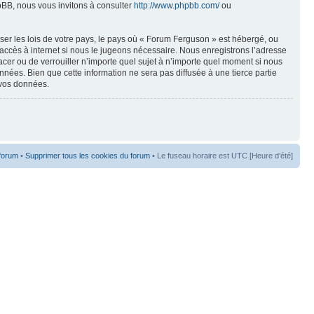
pBB, nous vous invitons à consulter
http://www.phpbb.com/
ou
ser les lois de votre pays, le pays où « Forum Ferguson » est hébergé, ou
accès à internet si nous le jugeons nécessaire. Nous enregistrons l’adresse
acer ou de verrouiller n’importe quel sujet à n’importe quel moment si nous
nées. Bien que cette information ne sera pas diffusée à une tierce partie
 vos données.
 forum
•
Supprimer tous les cookies du forum
• Le fuseau horaire est UTC [Heure d’été]