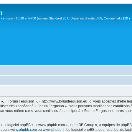
n
Ferguson TE 20 et FF30 (moteur Standard 20 C Diesel ou Standard 85, Continental Z120 )
s », « Forum Ferguson », « http://www.forumferguson.eu »), vous acceptez d’être lé
utiliser et/ou accéder à « Forum Ferguson ». Nous pouvons modifier ces conditions
 par vous-même car si vous continuez à participer à « Forum Ferguson » après que l
ur », « logiciel phpBB », « www.phpbb.com », « phpBB Group », « équipes de phpBB 
 depuis
www.phpbb.com
ou
www.phpbb.fr
. Le logiciel phpBB a pour seul but de faci