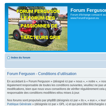
Forum Ferguso
Forum d'échange consacré au 
www.ForumFerguson.eu
Index du forum
Forum Ferguson - Conditions d’utilisation
En accédant à « Forum Ferguson » (désigné ici par « nous », « notre », « no
légalement responsable de toutes les conditions suivantes, veuillez ne pas 
modifications, bien que nous vous conseillons de vérifier régulièrement cela
responsable des conditions modifiées et/ou mises à jour.
Nos forums sont propulsés par phpBB (désignés ici par « ils », « eux », « le
Publique Générale
» (désignée ici par « GPL ») et qui peut être téléchargée