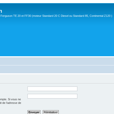
n
Ferguson TE 20 et FF30 (moteur Standard 20 C Diesel ou Standard 85, Continental Z120 )
ompte. Si vous ne
git de l’adresse de