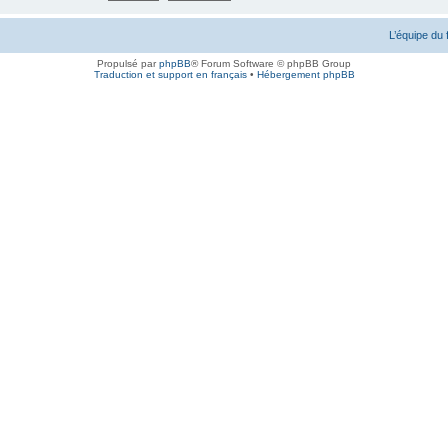
L’équipe du
Propulsé par
phpBB
® Forum Software © phpBB Group
Traduction et support en français
•
Hébergement phpBB