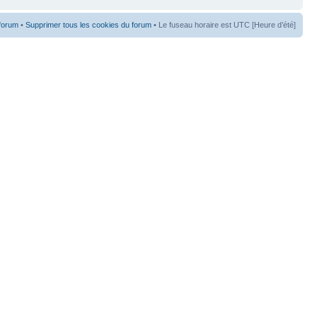
 forum
•
Supprimer tous les cookies du forum
• Le fuseau horaire est UTC [Heure d’été]