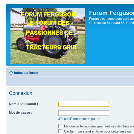
Forum Ferguso
Forum d'échange consacré au 
C Diesel ou Standard 85, Con
Index du forum
Connexion
Nom d’utilisateur :
Mot de passe :
J’ai oublié mon mot de passe
Me connecter automatiquement lors de chaque v
Cacher mon statut en ligne pour cette session