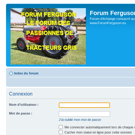
Forum Ferguso
Forum d'échange consacré au 
www.ForumFerguson.eu
Index du forum
Connexion
Nom d’utilisateur :
Mot de passe :
J’ai oublié mon mot de passe
Me connecter automatiquement lors de chaque v
Cacher mon statut en ligne pour cette session