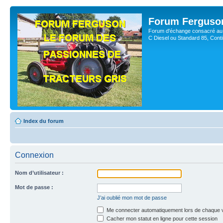
Forum Ferguso
Forum d'échange consacré au 
C Diesel ou Standard 85, Con
Index du forum
Connexion
Nom d’utilisateur :
Mot de passe :
J’ai oublié mon mot de passe
Me connecter automatiquement lors de chaque v
Cacher mon statut en ligne pour cette session