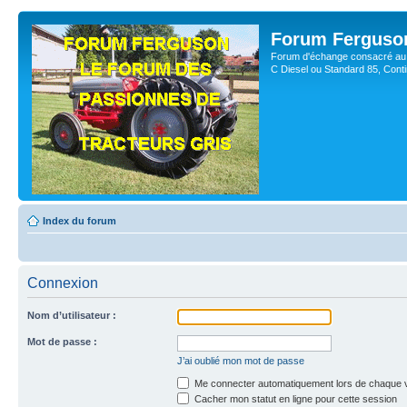
Forum Ferguso
Forum d'échange consacré au 
C Diesel ou Standard 85, Con
Index du forum
Connexion
Nom d’utilisateur :
Mot de passe :
J’ai oublié mon mot de passe
Me connecter automatiquement lors de chaque v
Cacher mon statut en ligne pour cette session