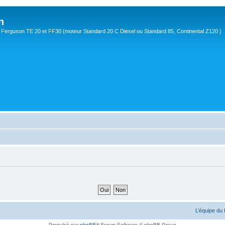
n
Ferguson TE 20 et FF30 (moteur Standard 20 C Diesel ou Standard 85, Continental Z120 )
L’équipe du
Propulsé par
phpBB
® Forum Software © phpBB Group