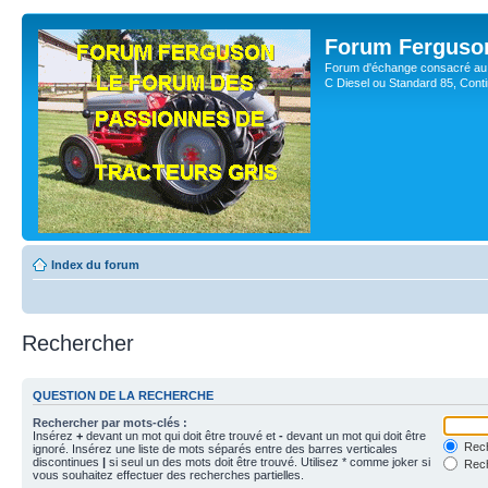
Forum Ferguso
Forum d'échange consacré au 
C Diesel ou Standard 85, Con
Index du forum
Rechercher
QUESTION DE LA RECHERCHE
Rechercher par mots-clés :
Insérez
+
devant un mot qui doit être trouvé et
-
devant un mot qui doit être
Rech
ignoré. Insérez une liste de mots séparés entre des barres verticales
discontinues
|
si seul un des mots doit être trouvé. Utilisez * comme joker si
Rech
vous souhaitez effectuer des recherches partielles.