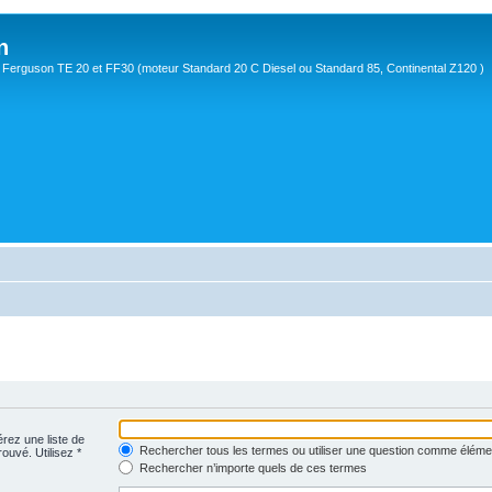
n
Ferguson TE 20 et FF30 (moteur Standard 20 C Diesel ou Standard 85, Continental Z120 )
érez une liste de
Rechercher tous les termes ou utiliser une question comme éléme
rouvé. Utilisez *
Rechercher n’importe quels de ces termes