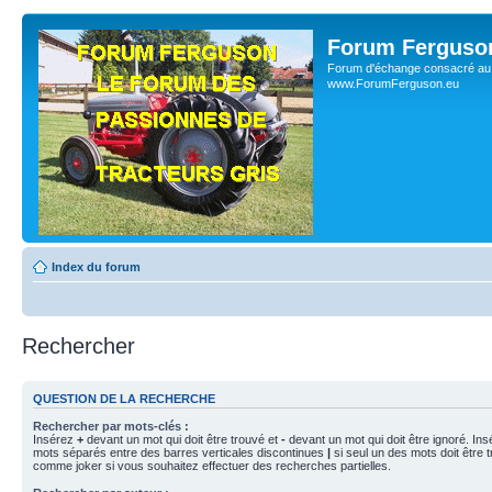
Forum Ferguso
Forum d'échange consacré au 
www.ForumFerguson.eu
Index du forum
Rechercher
QUESTION DE LA RECHERCHE
Rechercher par mots-clés :
Insérez
+
devant un mot qui doit être trouvé et
-
devant un mot qui doit être ignoré. Ins
mots séparés entre des barres verticales discontinues
|
si seul un des mots doit être t
comme joker si vous souhaitez effectuer des recherches partielles.