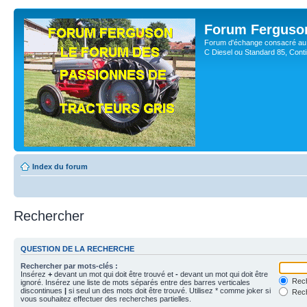
Forum Ferguso
Forum d'échange consacré au 
C Diesel ou Standard 85, Con
Index du forum
Rechercher
QUESTION DE LA RECHERCHE
Rechercher par mots-clés :
Insérez
+
devant un mot qui doit être trouvé et
-
devant un mot qui doit être
Rech
ignoré. Insérez une liste de mots séparés entre des barres verticales
discontinues
|
si seul un des mots doit être trouvé. Utilisez * comme joker si
Rech
vous souhaitez effectuer des recherches partielles.