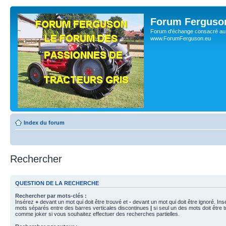
Forum Ferguso
Forum d'échange consacré au 
www.ForumFerguson.eu
Index du forum
Rechercher
QUESTION DE LA RECHERCHE
Rechercher par mots-clés :
Insérez
+
devant un mot qui doit être trouvé et
-
devant un mot qui doit être ignoré. Ins
mots séparés entre des barres verticales discontinues
|
si seul un des mots doit être t
comme joker si vous souhaitez effectuer des recherches partielles.