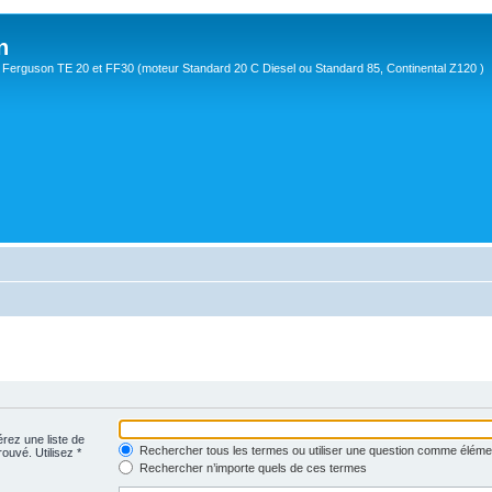
n
Ferguson TE 20 et FF30 (moteur Standard 20 C Diesel ou Standard 85, Continental Z120 )
érez une liste de
Rechercher tous les termes ou utiliser une question comme éléme
rouvé. Utilisez *
Rechercher n’importe quels de ces termes