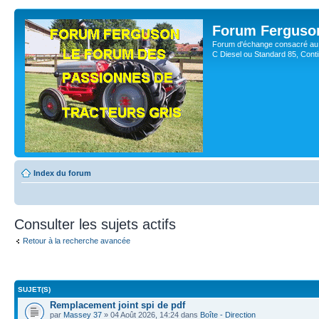
Forum Ferguso
Forum d'échange consacré au 
C Diesel ou Standard 85, Con
Index du forum
Consulter les sujets actifs
Retour à la recherche avancée
SUJET(S)
Remplacement joint spi de pdf
par
Massey 37
» 04 Août 2026, 14:24 dans
Boîte - Direction