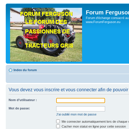
Forum Ferguso
Forum d'échange consacré au 
www.ForumFerguson.eu
Index du forum
Vous devez vous inscrire et vous connecter afin de pouvoir 
Nom d’utilisateur :
Mot de passe:
J’ai oublié mon mot de passe
Me connecter automatiquement lors de chaque v
Cacher mon statut en ligne pour cette session