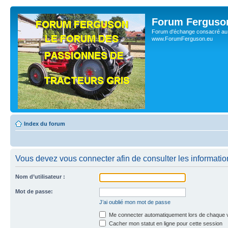
Forum Ferguso
Forum d'échange consacré au 
www.ForumFerguson.eu
Index du forum
Vous devez vous connecter afin de consulter les informatio
Nom d’utilisateur :
Mot de passe:
J’ai oublié mon mot de passe
Me connecter automatiquement lors de chaque v
Cacher mon statut en ligne pour cette session