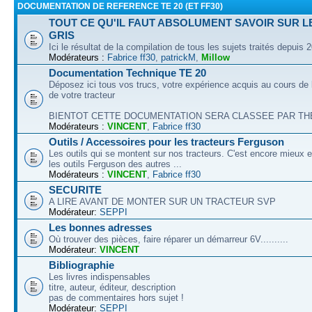
DOCUMENTATION DE REFERENCE TE 20 (ET FF30)
TOUT CE QU'IL FAUT ABSOLUMENT SAVOIR SUR L
GRIS
Ici le résultat de la compilation de tous les sujets traités depuis 
Modérateurs :
Fabrice ff30
,
patrickM
,
Millow
Documentation Technique TE 20
Déposez ici tous vos trucs, votre expérience acquis au cours de l
de votre tracteur
BIENTOT CETTE DOCUMENTATION SERA CLASSEE PAR THEM
Modérateurs :
VINCENT
,
Fabrice ff30
Outils / Accessoires pour les tracteurs Ferguson
Les outils qui se montent sur nos tracteurs. C'est encore mieux e
les outils Ferguson des autres ...
Modérateurs :
VINCENT
,
Fabrice ff30
SECURITE
A LIRE AVANT DE MONTER SUR UN TRACTEUR SVP
Modérateur:
SEPPI
Les bonnes adresses
Où trouver des pièces, faire réparer un démarreur 6V..........
Modérateur:
VINCENT
Bibliographie
Les livres indispensables
titre, auteur, éditeur, description
pas de commentaires hors sujet !
Modérateur:
SEPPI