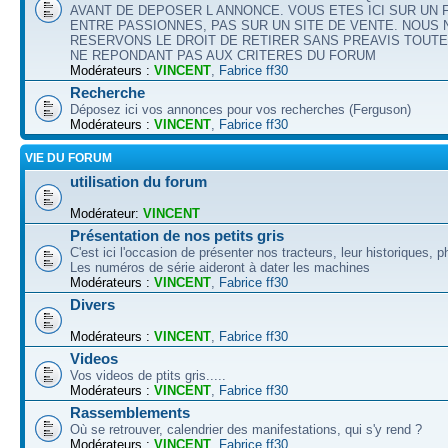
AVANT DE DEPOSER L ANNONCE. VOUS ETES ICI SUR UN
ENTRE PASSIONNES, PAS SUR UN SITE DE VENTE. NOUS
RESERVONS LE DROIT DE RETIRER SANS PREAVIS TOUT
NE REPONDANT PAS AUX CRITERES DU FORUM
Modérateurs :
VINCENT
,
Fabrice ff30
Recherche
Déposez ici vos annonces pour vos recherches (Ferguson)
Modérateurs :
VINCENT
,
Fabrice ff30
VIE DU FORUM
utilisation du forum
Modérateur:
VINCENT
Présentation de nos petits gris
C'est ici l'occasion de présenter nos tracteurs, leur historiques, p
Les numéros de série aideront à dater les machines
Modérateurs :
VINCENT
,
Fabrice ff30
Divers
Modérateurs :
VINCENT
,
Fabrice ff30
Videos
Vos videos de ptits gris.....
Modérateurs :
VINCENT
,
Fabrice ff30
Rassemblements
Où se retrouver, calendrier des manifestations, qui s'y rend ?
Modérateurs :
VINCENT
,
Fabrice ff30