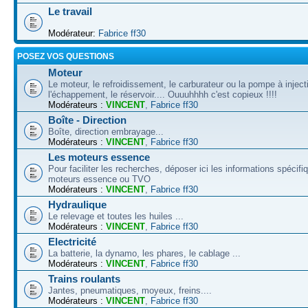
Le travail
Modérateur:
Fabrice ff30
POSEZ VOS QUESTIONS
Moteur
Le moteur, le refroidissement, le carburateur ou la pompe à inject
l'échappement, le réservoir.... Ouuuhhhh c'est copieux !!!!
Modérateurs :
VINCENT
,
Fabrice ff30
Boîte - Direction
Boîte, direction embrayage...
Modérateurs :
VINCENT
,
Fabrice ff30
Les moteurs essence
Pour faciliter les recherches, déposer ici les informations spécif
moteurs essence ou TVO
Modérateurs :
VINCENT
,
Fabrice ff30
Hydraulique
Le relevage et toutes les huiles ...
Modérateurs :
VINCENT
,
Fabrice ff30
Electricité
La batterie, la dynamo, les phares, le cablage ...
Modérateurs :
VINCENT
,
Fabrice ff30
Trains roulants
Jantes, pneumatiques, moyeux, freins....
Modérateurs :
VINCENT
,
Fabrice ff30