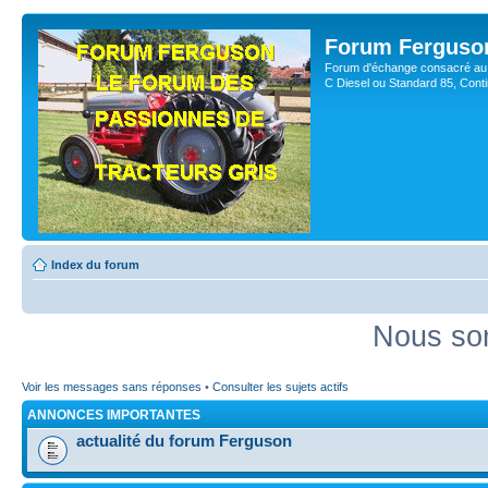
Forum Ferguso
Forum d'échange consacré au 
C Diesel ou Standard 85, Con
Index du forum
Nous som
Voir les messages sans réponses
•
Consulter les sujets actifs
ANNONCES IMPORTANTES
actualité du forum Ferguson