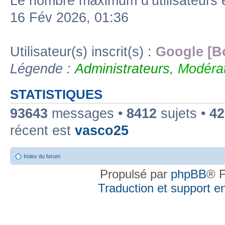
Le nombre maximum d’utilisateurs 
16 Fév 2026, 01:36
Utilisateur(s) inscrit(s) :
Google [B
Légende :
Administrateurs
,
Modérat
STATISTIQUES
93643
messages •
8412
sujets •
42
récent est
vasco25
Index du forum
Propulsé par
phpBB
® F
Traduction et support en