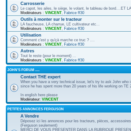
Carrosserie
Le capot, les ailes, le siège, le volant, le tableau de bord....ET
Modérateurs :
VINCENT
,
Fabrice ff30
Outils à monter sur le tracteur
LA faucheuse, LA charrue, LE cultivateur etc...
Modérateurs :
VINCENT
,
Fabrice ff30
Utilisation
Comment c'est y qu'çà marche ce truc ? ....
Modérateurs :
VINCENT
,
Fabrice ff30
Autres
Tout le reste (pour le moment) ...
Modérateurs :
VINCENT
,
Fabrice ff30
JOHN'S FORUM .....
Contact THE expert
When you have a very technical issue, let's try to ask John who i
since he has spent more than 20 years of his life working on TE 
In english here please
Modérateur:
VINCENT
PETITES ANNONCES FERGUSON
A Vendre
Déposez ici les annonces pour les tracteurs, pièces, accessoire
(Ferguson seulement)
MERCI DE VOUS PRESENTER DANS LA RUBRIQUE PRESEN