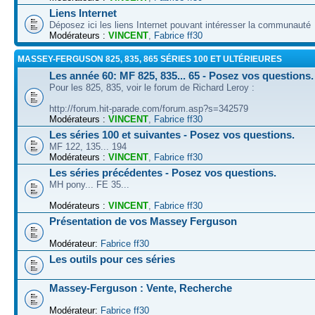
Liens Internet
Déposez ici les liens Internet pouvant intéresser la communauté
Modérateurs :
VINCENT
,
Fabrice ff30
MASSEY-FERGUSON 825, 835, 865 SÉRIES 100 ET ULTÉRIEURES
Les année 60: MF 825, 835... 65 - Posez vos questions.
Pour les 825, 835, voir le forum de Richard Leroy :
http://forum.hit-parade.com/forum.asp?s=342579
Modérateurs :
VINCENT
,
Fabrice ff30
Les séries 100 et suivantes - Posez vos questions.
MF 122, 135... 194
Modérateurs :
VINCENT
,
Fabrice ff30
Les séries précédentes - Posez vos questions.
MH pony... FE 35...
Modérateurs :
VINCENT
,
Fabrice ff30
Présentation de vos Massey Ferguson
Modérateur:
Fabrice ff30
Les outils pour ces séries
Massey-Ferguson : Vente, Recherche
Modérateur:
Fabrice ff30