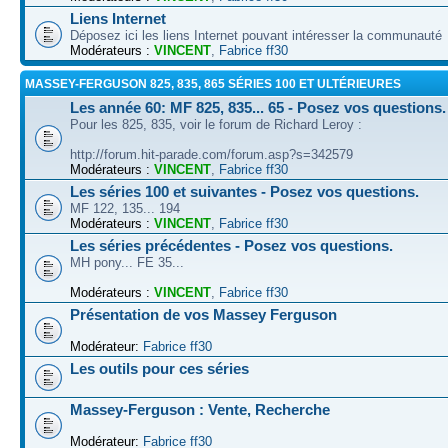
Liens Internet
Déposez ici les liens Internet pouvant intéresser la communauté
Modérateurs :
VINCENT
,
Fabrice ff30
MASSEY-FERGUSON 825, 835, 865 SÉRIES 100 ET ULTÉRIEURES
Les année 60: MF 825, 835... 65 - Posez vos questions.
Pour les 825, 835, voir le forum de Richard Leroy :
http://forum.hit-parade.com/forum.asp?s=342579
Modérateurs :
VINCENT
,
Fabrice ff30
Les séries 100 et suivantes - Posez vos questions.
MF 122, 135... 194
Modérateurs :
VINCENT
,
Fabrice ff30
Les séries précédentes - Posez vos questions.
MH pony... FE 35...
Modérateurs :
VINCENT
,
Fabrice ff30
Présentation de vos Massey Ferguson
Modérateur:
Fabrice ff30
Les outils pour ces séries
Massey-Ferguson : Vente, Recherche
Modérateur:
Fabrice ff30