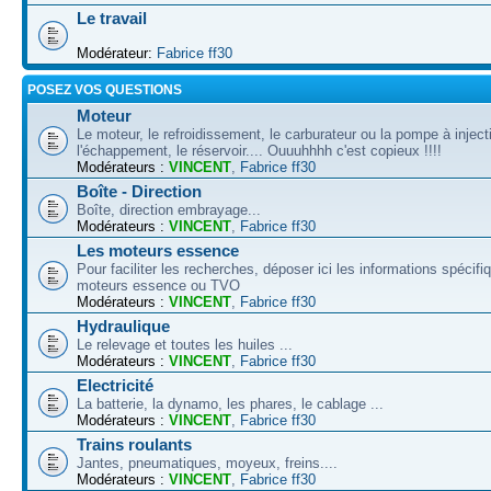
Le travail
Modérateur:
Fabrice ff30
POSEZ VOS QUESTIONS
Moteur
Le moteur, le refroidissement, le carburateur ou la pompe à inject
l'échappement, le réservoir.... Ouuuhhhh c'est copieux !!!!
Modérateurs :
VINCENT
,
Fabrice ff30
Boîte - Direction
Boîte, direction embrayage...
Modérateurs :
VINCENT
,
Fabrice ff30
Les moteurs essence
Pour faciliter les recherches, déposer ici les informations spécif
moteurs essence ou TVO
Modérateurs :
VINCENT
,
Fabrice ff30
Hydraulique
Le relevage et toutes les huiles ...
Modérateurs :
VINCENT
,
Fabrice ff30
Electricité
La batterie, la dynamo, les phares, le cablage ...
Modérateurs :
VINCENT
,
Fabrice ff30
Trains roulants
Jantes, pneumatiques, moyeux, freins....
Modérateurs :
VINCENT
,
Fabrice ff30