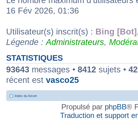
Le nombre maximum d’utilisateurs 
16 Fév 2026, 01:36
Utilisateur(s) inscrit(s) :
Bing [Bot]
Légende :
Administrateurs
,
Modérat
STATISTIQUES
93643
messages •
8412
sujets •
42
récent est
vasco25
Index du forum
Propulsé par
phpBB
® F
Traduction et support en