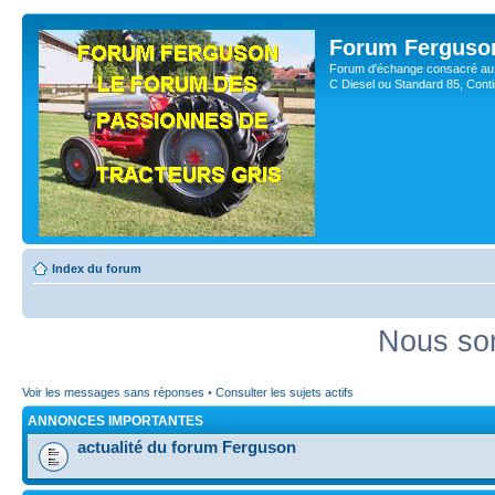
Forum Ferguso
Forum d'échange consacré au 
C Diesel ou Standard 85, Con
Index du forum
Nous som
Voir les messages sans réponses
•
Consulter les sujets actifs
ANNONCES IMPORTANTES
actualité du forum Ferguson