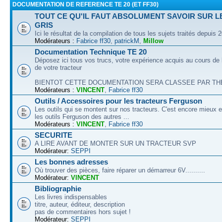
DOCUMENTATION DE REFERENCE TE 20 (ET FF30)
TOUT CE QU'IL FAUT ABSOLUMENT SAVOIR SUR L
GRIS
Ici le résultat de la compilation de tous les sujets traités depuis 
Modérateurs :
Fabrice ff30
,
patrickM
,
Millow
Documentation Technique TE 20
Déposez ici tous vos trucs, votre expérience acquis au cours de l
de votre tracteur
BIENTOT CETTE DOCUMENTATION SERA CLASSEE PAR THEM
Modérateurs :
VINCENT
,
Fabrice ff30
Outils / Accessoires pour les tracteurs Ferguson
Les outils qui se montent sur nos tracteurs. C'est encore mieux e
les outils Ferguson des autres ...
Modérateurs :
VINCENT
,
Fabrice ff30
SECURITE
A LIRE AVANT DE MONTER SUR UN TRACTEUR SVP
Modérateur:
SEPPI
Les bonnes adresses
Où trouver des pièces, faire réparer un démarreur 6V..........
Modérateur:
VINCENT
Bibliographie
Les livres indispensables
titre, auteur, éditeur, description
pas de commentaires hors sujet !
Modérateur:
SEPPI