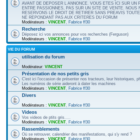
AVANT DE DEPOSER L ANNONCE. VOUS ETES ICI SUR UN
ENTRE PASSIONNES, PAS SUR UN SITE DE VENTE. NOUS
RESERVONS LE DROIT DE RETIRER SANS PREAVIS TOUT
NE REPONDANT PAS AUX CRITERES DU FORUM
Modérateurs :
VINCENT
,
Fabrice ff30
Recherche
Déposez ici vos annonces pour vos recherches (Ferguson)
Modérateurs :
VINCENT
,
Fabrice ff30
VIE DU FORUM
utilisation du forum
Modérateur:
VINCENT
Présentation de nos petits gris
C'est ici l'occasion de présenter nos tracteurs, leur historiques, p
Les numéros de série aideront à dater les machines
Modérateurs :
VINCENT
,
Fabrice ff30
Divers
Modérateurs :
VINCENT
,
Fabrice ff30
Videos
Vos videos de ptits gris.....
Modérateurs :
VINCENT
,
Fabrice ff30
Rassemblements
Où se retrouver, calendrier des manifestations, qui s'y rend ?
Modérateurs :
VINCENT
,
Fabrice ff30