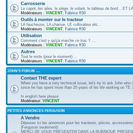
Carrosserie
Le capot, les ailes, le siège, le volant, le tableau de bord....ET
Modérateurs :
VINCENT
,
Fabrice ff30
Outils à monter sur le tracteur
LA faucheuse, LA charrue, LE cultivateur etc...
Modérateurs :
VINCENT
,
Fabrice ff30
Utilisation
Comment c'est y qu'çà marche ce truc ? ....
Modérateurs :
VINCENT
,
Fabrice ff30
Autres
Tout le reste (pour le moment) ...
Modérateurs :
VINCENT
,
Fabrice ff30
JOHN'S FORUM .....
Contact THE expert
When you have a very technical issue, let's try to ask John who i
since he has spent more than 20 years of his life working on TE 
In english here please
Modérateur:
VINCENT
PETITES ANNONCES FERGUSON
A Vendre
Déposez ici les annonces pour les tracteurs, pièces, accessoire
(Ferguson seulement)
MERCI DE VOUS PRESENTER DANS LA RUBRIQUE PRESEN