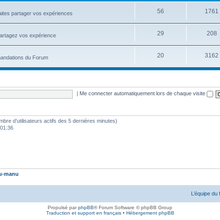
56
1761
aites partager vos expériences
29
208
partagez vos expérience
20
3162
mmandations du Forum
|
Me connecter automatiquement lors de chaque visite
nombre d’utilisateurs actifs des 5 dernières minutes)
 01:36
u-manu
L’équipe du
Propulsé par
phpBB
® Forum Software © phpBB Group
Traduction et support en français
•
Hébergement phpBB