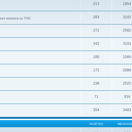
213
1854
283
3192
moteurs essence ou TVO
272
2582
342
3191
180
1566
172
2088
!
238
2525
71
934
354
3483
SUJET(S)
MESSAGE