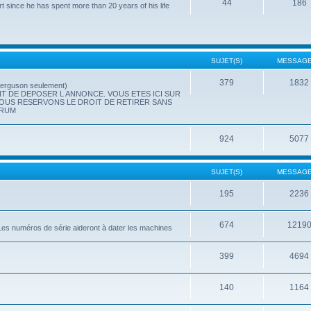
44
186
t since he has spent more than 20 years of his life
SUJET(S)
MESSAGE
379
1832
(Ferguson seulement)
T DE DEPOSER L ANNONCE. VOUS ETES ICI SUR
NOUS RESERVONS LE DROIT DE RETIRER SANS
ORUM
924
5077
SUJET(S)
MESSAGE
195
2236
674
1219
.. Les numéros de série aideront à dater les machines
399
4694
140
1164