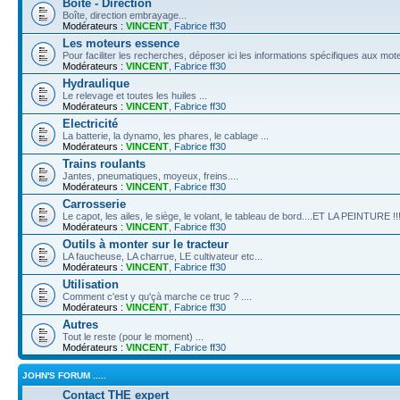
Boîte - Direction
Boîte, direction embrayage...
Modérateurs :
VINCENT
,
Fabrice ff30
Les moteurs essence
Pour faciliter les recherches, déposer ici les informations spécifiques aux 
Modérateurs :
VINCENT
,
Fabrice ff30
Hydraulique
Le relevage et toutes les huiles ...
Modérateurs :
VINCENT
,
Fabrice ff30
Electricité
La batterie, la dynamo, les phares, le cablage ...
Modérateurs :
VINCENT
,
Fabrice ff30
Trains roulants
Jantes, pneumatiques, moyeux, freins....
Modérateurs :
VINCENT
,
Fabrice ff30
Carrosserie
Le capot, les ailes, le siège, le volant, le tableau de bord....ET LA PEINTURE !!
Modérateurs :
VINCENT
,
Fabrice ff30
Outils à monter sur le tracteur
LA faucheuse, LA charrue, LE cultivateur etc...
Modérateurs :
VINCENT
,
Fabrice ff30
Utilisation
Comment c'est y qu'çà marche ce truc ? ....
Modérateurs :
VINCENT
,
Fabrice ff30
Autres
Tout le reste (pour le moment) ...
Modérateurs :
VINCENT
,
Fabrice ff30
JOHN'S FORUM .....
Contact THE expert