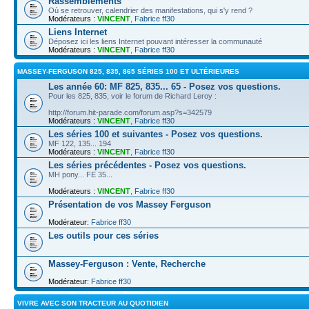
Rassemblements
Où se retrouver, calendrier des manifestations, qui s'y rend ?
Modérateurs :
VINCENT
,
Fabrice ff30
Liens Internet
Déposez ici les liens Internet pouvant intéresser la communauté
Modérateurs :
VINCENT
,
Fabrice ff30
MASSEY-FERGUSON 825, 835, 865 SÉRIES 100 ET ULTÉRIEURES
Les année 60: MF 825, 835... 65 - Posez vos questions.
Pour les 825, 835, voir le forum de Richard Leroy :
http://forum.hit-parade.com/forum.asp?s=342579
Modérateurs :
VINCENT
,
Fabrice ff30
Les séries 100 et suivantes - Posez vos questions.
MF 122, 135... 194
Modérateurs :
VINCENT
,
Fabrice ff30
Les séries précédentes - Posez vos questions.
MH pony... FE 35...
Modérateurs :
VINCENT
,
Fabrice ff30
Présentation de vos Massey Ferguson
Modérateur:
Fabrice ff30
Les outils pour ces séries
Massey-Ferguson : Vente, Recherche
Modérateur:
Fabrice ff30
VIVRE AVEC SON TRACTEUR AU QUOTIDIEN