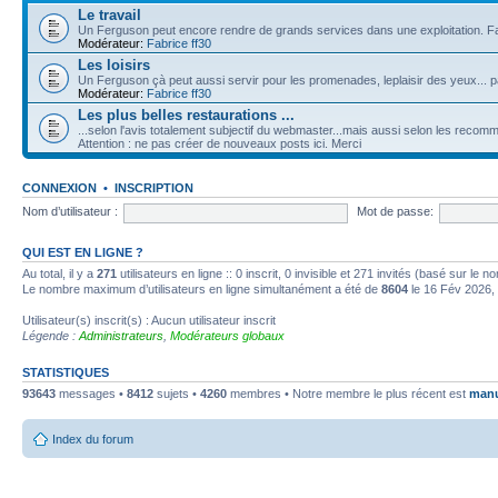
Le travail
Un Ferguson peut encore rendre de grands services dans une exploitation. F
Modérateur:
Fabrice ff30
Les loisirs
Un Ferguson çà peut aussi servir pour les promenades, leplaisir des yeux... 
Modérateur:
Fabrice ff30
Les plus belles restaurations ...
...selon l'avis totalement subjectif du webmaster...mais aussi selon les reco
Attention : ne pas créer de nouveaux posts ici. Merci
CONNEXION
•
INSCRIPTION
Nom d’utilisateur :
Mot de passe:
QUI EST EN LIGNE ?
Au total, il y a
271
utilisateurs en ligne :: 0 inscrit, 0 invisible et 271 invités (basé sur le 
Le nombre maximum d’utilisateurs en ligne simultanément a été de
8604
le 16 Fév 2026,
Utilisateur(s) inscrit(s) : Aucun utilisateur inscrit
Légende :
Administrateurs
,
Modérateurs globaux
STATISTIQUES
93643
messages •
8412
sujets •
4260
membres • Notre membre le plus récent est
man
Index du forum