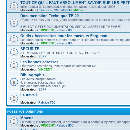
TOUT CE QU'IL FAUT ABSOLUMENT SAVOIR SUR LES PETI
Ici le résultat de la compilation de tous les sujets traités depuis 2005
Modérateurs :
Fabrice ff30
,
patrickM
,
Millow
Documentation Technique TE 20
Déposez ici tous vos trucs, votre expérience acquis au cours de la restauratio
BIENTOT CETTE DOCUMENTATION SERA CLASSEE PAR THEME !!!!
Modérateurs :
VINCENT
,
Fabrice ff30
Outils / Accessoires pour les tracteurs Ferguson
Les outils qui se montent sur nos tracteurs. C'est encore mieux en distinguant 
Modérateurs :
VINCENT
,
Fabrice ff30
SECURITE
A LIRE AVANT DE MONTER SUR UN TRACTEUR SVP
Modérateur:
SEPPI
Les bonnes adresses
Où trouver des pièces, faire réparer un démarreur 6V..........
Modérateur:
VINCENT
Bibliographie
Les livres indispensables
titre, auteur, éditeur, description
pas de commentaires hors sujet !
Modérateur:
SEPPI
Le travail
Modérateur:
Fabrice ff30
POSEZ VOS QUESTIONS
Moteur
Le moteur, le refroidissement, le carburateur ou la pompe à injection, l'échappe
Modérateurs :
VINCENT
,
Fabrice ff30