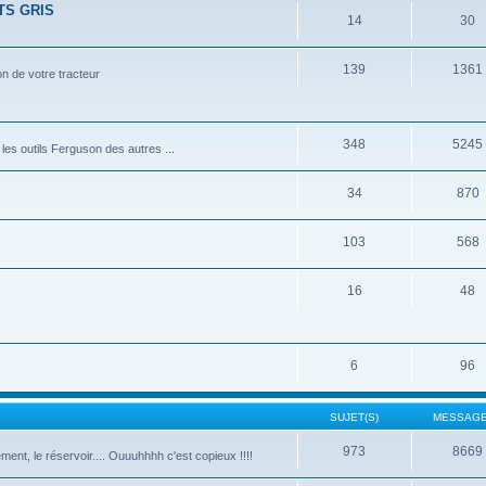
TS GRIS
14
30
139
1361
n de votre tracteur
348
5245
les outils Ferguson des autres ...
34
870
103
568
16
48
6
96
SUJET(S)
MESSAGE
973
8669
ment, le réservoir.... Ouuuhhhh c'est copieux !!!!