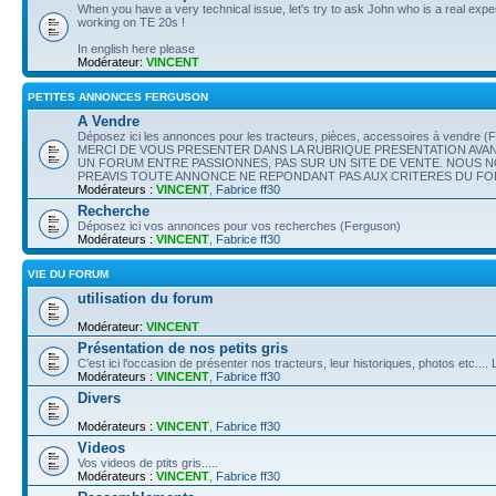
When you have a very technical issue, let's try to ask John who is a real exper
working on TE 20s !
In english here please
Modérateur:
VINCENT
PETITES ANNONCES FERGUSON
A Vendre
Déposez ici les annonces pour les tracteurs, pièces, accessoires à vendre 
MERCI DE VOUS PRESENTER DANS LA RUBRIQUE PRESENTATION AVAN
UN FORUM ENTRE PASSIONNES, PAS SUR UN SITE DE VENTE. NOUS 
PREAVIS TOUTE ANNONCE NE REPONDANT PAS AUX CRITERES DU F
Modérateurs :
VINCENT
,
Fabrice ff30
Recherche
Déposez ici vos annonces pour vos recherches (Ferguson)
Modérateurs :
VINCENT
,
Fabrice ff30
VIE DU FORUM
utilisation du forum
Modérateur:
VINCENT
Présentation de nos petits gris
C'est ici l'occasion de présenter nos tracteurs, leur historiques, photos etc..
Modérateurs :
VINCENT
,
Fabrice ff30
Divers
Modérateurs :
VINCENT
,
Fabrice ff30
Videos
Vos videos de ptits gris.....
Modérateurs :
VINCENT
,
Fabrice ff30