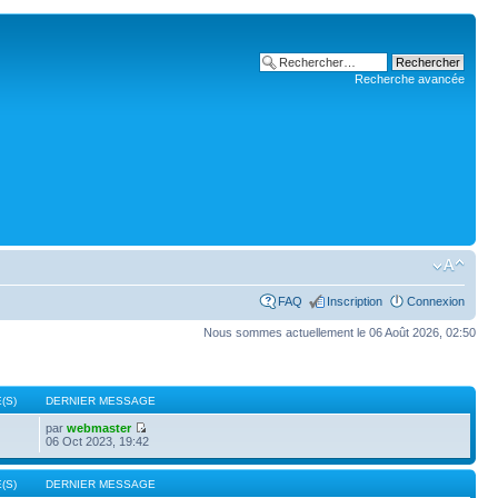
Recherche avancée
FAQ
Inscription
Connexion
Nous sommes actuellement le 06 Août 2026, 02:50
(S)
DERNIER MESSAGE
par
webmaster
06 Oct 2023, 19:42
(S)
DERNIER MESSAGE