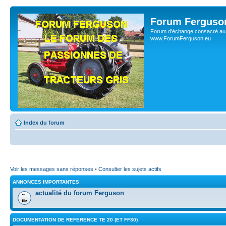
Forum Ferguso
Forum d'échange consacré au 
www.ForumFerguson.eu
Index du forum
Voir les messages sans réponses
•
Consulter les sujets actifs
ANNONCES IMPORTANTES
actualité du forum Ferguson
DOCUMENTATION DE REFERENCE TE 20 (ET FF30)