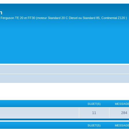
n
Ferguson TE 20 et FF30 (moteur Standard 20 C Diesel ou Standard 85, Continental Z120 )
SUJET(S)
MESSAGE
11
284
SUJET(S)
MESSAGE