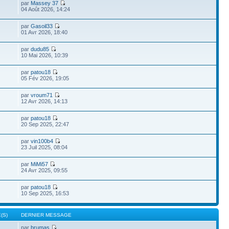
par
Massey 37
04 Août 2026, 14:24
par
Gasoil33
01 Avr 2026, 18:40
par
dudu85
10 Mai 2026, 10:39
par
patou18
05 Fév 2026, 19:05
par
vroum71
12 Avr 2026, 14:13
par
patou18
20 Sep 2025, 22:47
par
vin100b4
23 Juil 2025, 08:04
par
MiMi57
24 Avr 2025, 09:55
par
patou18
10 Sep 2025, 16:53
(S)
DERNIER MESSAGE
par
brumas