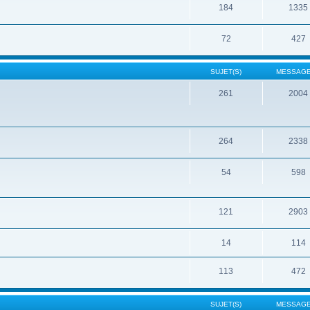
184
1335
72
427
SUJET(S)
MESSAGE
261
2004
264
2338
54
598
121
2903
14
114
113
472
SUJET(S)
MESSAGE