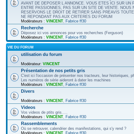
AVANT DE DEPOSER L ANNONCE. VOUS ETES ICI SUR UN
ENTRE PASSIONNES, PAS SUR UN SITE DE VENTE. NOUS
RESERVONS LE DROIT DE RETIRER SANS PREAVIS TOUT
NE REPONDANT PAS AUX CRITERES DU FORUM
Modérateurs :
VINCENT
,
Fabrice ff30
Recherche
Déposez ici vos annonces pour vos recherches (Ferguson)
Modérateurs :
VINCENT
,
Fabrice ff30
VIE DU FORUM
utilisation du forum
Modérateur:
VINCENT
Présentation de nos petits gris
C'est ici l'occasion de présenter nos tracteurs, leur historiques, p
Les numéros de série aideront à dater les machines
Modérateurs :
VINCENT
,
Fabrice ff30
Divers
Modérateurs :
VINCENT
,
Fabrice ff30
Videos
Vos videos de ptits gris.....
Modérateurs :
VINCENT
,
Fabrice ff30
Rassemblements
Où se retrouver, calendrier des manifestations, qui s'y rend ?
Modérateurs :
VINCENT
,
Fabrice ff30