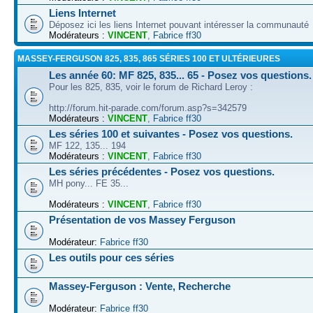
Liens Internet
Déposez ici les liens Internet pouvant intéresser la communauté
Modérateurs :
VINCENT
,
Fabrice ff30
MASSEY-FERGUSON 825, 835, 865 SÉRIES 100 ET ULTÉRIEURES
Les année 60: MF 825, 835... 65 - Posez vos questions.
Pour les 825, 835, voir le forum de Richard Leroy :
http://forum.hit-parade.com/forum.asp?s=342579
Modérateurs :
VINCENT
,
Fabrice ff30
Les séries 100 et suivantes - Posez vos questions.
MF 122, 135... 194
Modérateurs :
VINCENT
,
Fabrice ff30
Les séries précédentes - Posez vos questions.
MH pony... FE 35...
Modérateurs :
VINCENT
,
Fabrice ff30
Présentation de vos Massey Ferguson
Modérateur:
Fabrice ff30
Les outils pour ces séries
Massey-Ferguson : Vente, Recherche
Modérateur:
Fabrice ff30