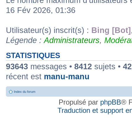
Le nombre maximum d’utilisateurs 
16 Fév 2026, 01:36
Utilisateur(s) inscrit(s) :
Bing [Bot]
Légende :
Administrateurs
,
Modérat
STATISTIQUES
93643
messages •
8412
sujets •
42
récent est
manu-manu
Index du forum
Propulsé par
phpBB
® F
Traduction et support en