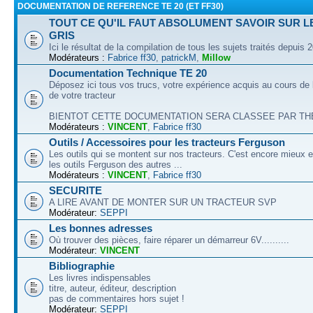
DOCUMENTATION DE REFERENCE TE 20 (ET FF30)
TOUT CE QU'IL FAUT ABSOLUMENT SAVOIR SUR L
GRIS
Ici le résultat de la compilation de tous les sujets traités depuis 
Modérateurs :
Fabrice ff30
,
patrickM
,
Millow
Documentation Technique TE 20
Déposez ici tous vos trucs, votre expérience acquis au cours de l
de votre tracteur
BIENTOT CETTE DOCUMENTATION SERA CLASSEE PAR THEM
Modérateurs :
VINCENT
,
Fabrice ff30
Outils / Accessoires pour les tracteurs Ferguson
Les outils qui se montent sur nos tracteurs. C'est encore mieux e
les outils Ferguson des autres ...
Modérateurs :
VINCENT
,
Fabrice ff30
SECURITE
A LIRE AVANT DE MONTER SUR UN TRACTEUR SVP
Modérateur:
SEPPI
Les bonnes adresses
Où trouver des pièces, faire réparer un démarreur 6V..........
Modérateur:
VINCENT
Bibliographie
Les livres indispensables
titre, auteur, éditeur, description
pas de commentaires hors sujet !
Modérateur:
SEPPI