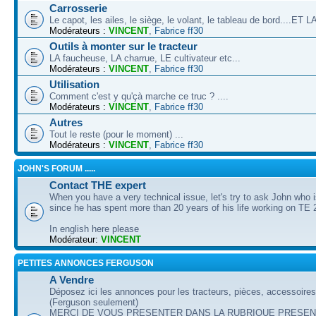
Carrosserie
Le capot, les ailes, le siège, le volant, le tableau de bord....ET
Modérateurs :
VINCENT
,
Fabrice ff30
Outils à monter sur le tracteur
LA faucheuse, LA charrue, LE cultivateur etc...
Modérateurs :
VINCENT
,
Fabrice ff30
Utilisation
Comment c'est y qu'çà marche ce truc ? ....
Modérateurs :
VINCENT
,
Fabrice ff30
Autres
Tout le reste (pour le moment) ...
Modérateurs :
VINCENT
,
Fabrice ff30
JOHN'S FORUM .....
Contact THE expert
When you have a very technical issue, let's try to ask John who i
since he has spent more than 20 years of his life working on TE 
In english here please
Modérateur:
VINCENT
PETITES ANNONCES FERGUSON
A Vendre
Déposez ici les annonces pour les tracteurs, pièces, accessoire
(Ferguson seulement)
MERCI DE VOUS PRESENTER DANS LA RUBRIQUE PRESEN