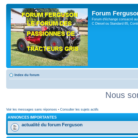
Forum Ferguso
Forum d'échange consacré au 
C Diesel ou Standard 85, Con
Index du forum
Nous som
Voir les messages sans réponses
•
Consulter les sujets actifs
ANNONCES IMPORTANTES
actualité du forum Ferguson