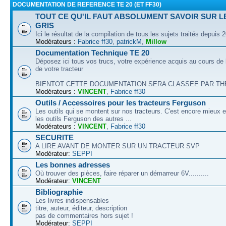
DOCUMENTATION DE REFERENCE TE 20 (ET FF30)
TOUT CE QU'IL FAUT ABSOLUMENT SAVOIR SUR L
GRIS
Ici le résultat de la compilation de tous les sujets traités depuis 
Modérateurs :
Fabrice ff30
,
patrickM
,
Millow
Documentation Technique TE 20
Déposez ici tous vos trucs, votre expérience acquis au cours de l
de votre tracteur
BIENTOT CETTE DOCUMENTATION SERA CLASSEE PAR THEM
Modérateurs :
VINCENT
,
Fabrice ff30
Outils / Accessoires pour les tracteurs Ferguson
Les outils qui se montent sur nos tracteurs. C'est encore mieux e
les outils Ferguson des autres ...
Modérateurs :
VINCENT
,
Fabrice ff30
SECURITE
A LIRE AVANT DE MONTER SUR UN TRACTEUR SVP
Modérateur:
SEPPI
Les bonnes adresses
Où trouver des pièces, faire réparer un démarreur 6V..........
Modérateur:
VINCENT
Bibliographie
Les livres indispensables
titre, auteur, éditeur, description
pas de commentaires hors sujet !
Modérateur:
SEPPI