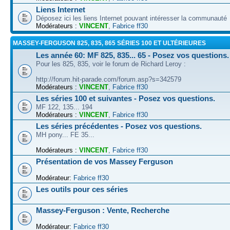
Liens Internet
Déposez ici les liens Internet pouvant intéresser la communauté
Modérateurs :
VINCENT
,
Fabrice ff30
MASSEY-FERGUSON 825, 835, 865 SÉRIES 100 ET ULTÉRIEURES
Les année 60: MF 825, 835... 65 - Posez vos questions.
Pour les 825, 835, voir le forum de Richard Leroy :
http://forum.hit-parade.com/forum.asp?s=342579
Modérateurs :
VINCENT
,
Fabrice ff30
Les séries 100 et suivantes - Posez vos questions.
MF 122, 135... 194
Modérateurs :
VINCENT
,
Fabrice ff30
Les séries précédentes - Posez vos questions.
MH pony... FE 35...
Modérateurs :
VINCENT
,
Fabrice ff30
Présentation de vos Massey Ferguson
Modérateur:
Fabrice ff30
Les outils pour ces séries
Massey-Ferguson : Vente, Recherche
Modérateur:
Fabrice ff30