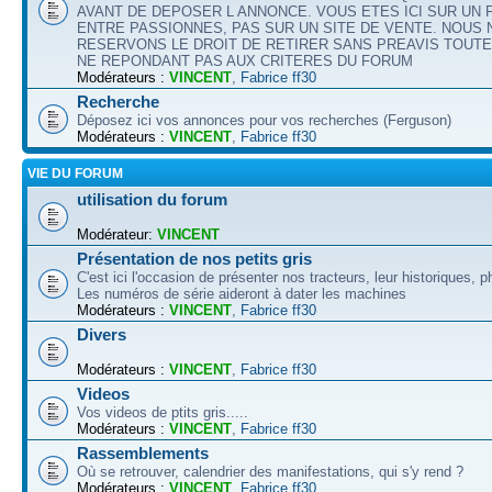
AVANT DE DEPOSER L ANNONCE. VOUS ETES ICI SUR UN
ENTRE PASSIONNES, PAS SUR UN SITE DE VENTE. NOUS
RESERVONS LE DROIT DE RETIRER SANS PREAVIS TOUT
NE REPONDANT PAS AUX CRITERES DU FORUM
Modérateurs :
VINCENT
,
Fabrice ff30
Recherche
Déposez ici vos annonces pour vos recherches (Ferguson)
Modérateurs :
VINCENT
,
Fabrice ff30
VIE DU FORUM
utilisation du forum
Modérateur:
VINCENT
Présentation de nos petits gris
C'est ici l'occasion de présenter nos tracteurs, leur historiques, p
Les numéros de série aideront à dater les machines
Modérateurs :
VINCENT
,
Fabrice ff30
Divers
Modérateurs :
VINCENT
,
Fabrice ff30
Videos
Vos videos de ptits gris.....
Modérateurs :
VINCENT
,
Fabrice ff30
Rassemblements
Où se retrouver, calendrier des manifestations, qui s'y rend ?
Modérateurs :
VINCENT
,
Fabrice ff30