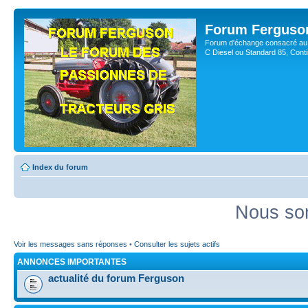
Forum Ferguso
Forum d'échange consacré au 
C Diesel ou Standard 85, Con
Index du forum
Nous som
Voir les messages sans réponses
•
Consulter les sujets actifs
ANNONCES IMPORTANTES
actualité du forum Ferguson