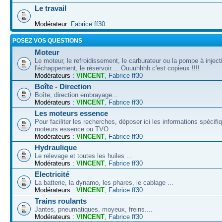
Le travail
Modérateur:
Fabrice ff30
POSEZ VOS QUESTIONS
Moteur
Le moteur, le refroidissement, le carburateur ou la pompe à inject
l'échappement, le réservoir.... Ouuuhhhh c'est copieux !!!!
Modérateurs :
VINCENT
,
Fabrice ff30
Boîte - Direction
Boîte, direction embrayage...
Modérateurs :
VINCENT
,
Fabrice ff30
Les moteurs essence
Pour faciliter les recherches, déposer ici les informations spécif
moteurs essence ou TVO
Modérateurs :
VINCENT
,
Fabrice ff30
Hydraulique
Le relevage et toutes les huiles ...
Modérateurs :
VINCENT
,
Fabrice ff30
Electricité
La batterie, la dynamo, les phares, le cablage ...
Modérateurs :
VINCENT
,
Fabrice ff30
Trains roulants
Jantes, pneumatiques, moyeux, freins....
Modérateurs :
VINCENT
,
Fabrice ff30