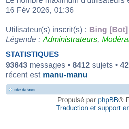
Le nombre maximum d’utilisateurs 
16 Fév 2026, 01:36
Utilisateur(s) inscrit(s) :
Bing [Bot]
Légende :
Administrateurs
,
Modérat
STATISTIQUES
93643
messages •
8412
sujets •
42
récent est
manu-manu
Index du forum
Propulsé par
phpBB
® F
Traduction et support en