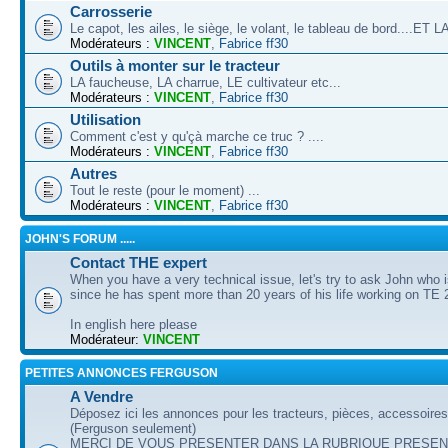
Carrosserie
Le capot, les ailes, le siège, le volant, le tableau de bord....ET
Modérateurs :
VINCENT
,
Fabrice ff30
Outils à monter sur le tracteur
LA faucheuse, LA charrue, LE cultivateur etc...
Modérateurs :
VINCENT
,
Fabrice ff30
Utilisation
Comment c'est y qu'çà marche ce truc ? ....
Modérateurs :
VINCENT
,
Fabrice ff30
Autres
Tout le reste (pour le moment) ...
Modérateurs :
VINCENT
,
Fabrice ff30
JOHN'S FORUM .....
Contact THE expert
When you have a very technical issue, let's try to ask John who i
since he has spent more than 20 years of his life working on TE 
In english here please
Modérateur:
VINCENT
PETITES ANNONCES FERGUSON
A Vendre
Déposez ici les annonces pour les tracteurs, pièces, accessoire
(Ferguson seulement)
MERCI DE VOUS PRESENTER DANS LA RUBRIQUE PRESEN