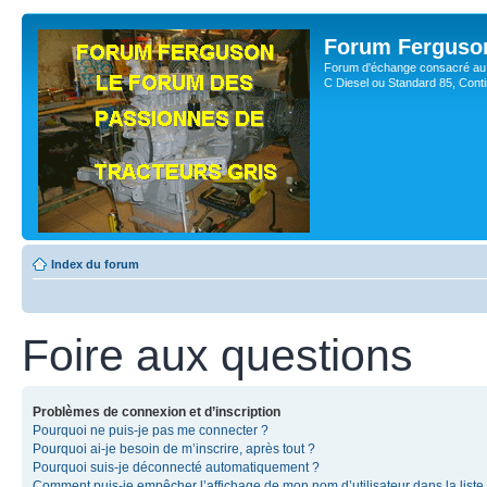
Forum Ferguso
Forum d'échange consacré au 
C Diesel ou Standard 85, Con
Index du forum
Foire aux questions
Problèmes de connexion et d’inscription
Pourquoi ne puis-je pas me connecter ?
Pourquoi ai-je besoin de m’inscrire, après tout ?
Pourquoi suis-je déconnecté automatiquement ?
Comment puis-je empêcher l’affichage de mon nom d’utilisateur dans la liste