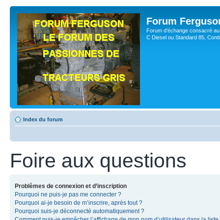
Forum Ferguso
Forum d'échange consacré au 
C Diesel ou Standard 85, Con
Index du forum
Foire aux questions
Problèmes de connexion et d’inscription
Pourquoi ne puis-je pas me connecter ?
Pourquoi ai-je besoin de m’inscrire, après tout ?
Pourquoi suis-je déconnecté automatiquement ?
Comment puis-je empêcher l’affichage de mon nom d’utilisateur dans la liste